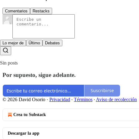
Comentarios
Restacks
Lo mejor de
Último
Debates
Sin posts
Por supuesto, sigue adelante.
Suscribirse
© 2026 David Osorio
·
Privacidad
∙
Términos
∙
Aviso de recolección
Crea tu Substack
Descargar la app