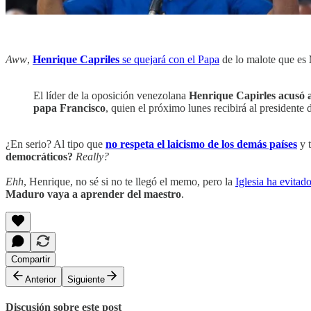
Aww
,
Henrique Capriles
se quejará con el Papa
de lo malote que es
El líder de la oposición venezolana
Henrique Capirles acusó a
papa Francisco
, quien el próximo lunes recibirá al president
¿En serio? Al tipo que
no respeta el laicismo de los demás países
y t
democráticos?
Really?
Ehh
, Henrique, no sé si no te llegó el memo, pero la
Iglesia ha evita
Maduro vaya a aprender del maestro
.
Compartir
Anterior
Siguiente
Discusión sobre este post