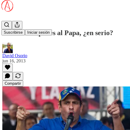
Carta de Capriles al Papa, ¿en serio?
Suscribirse
Iniciar sesión
David Osorio
jun 16, 2013
Compartir