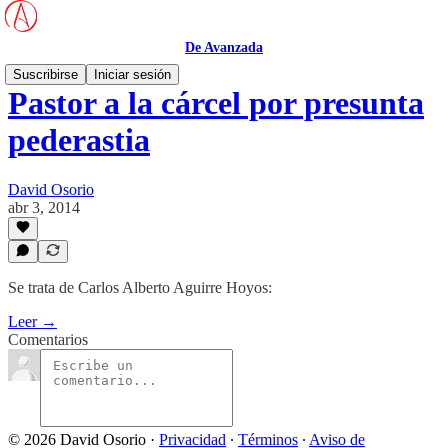
De Avanzada
Suscribirse
Iniciar sesión
Pastor a la cárcel por presunta
pederastia
David Osorio
abr 3, 2014
Se trata de Carlos Alberto Aguirre Hoyos:
Leer →
Comentarios
© 2026 David Osorio
·
Privacidad
∙
Términos
∙
Aviso de