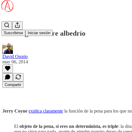
El castigo sin libre albedrío
Suscribirse
Iniciar sesión
David Osorio
may 06, 2014
Compartir
Jerry Coyne
explica claramente
la función de la pena para los que no
El
objeto de la pena, si eres un determinista, es triple
: la di
que no sirve para nada, aparte de atender nuestro deseo de veng