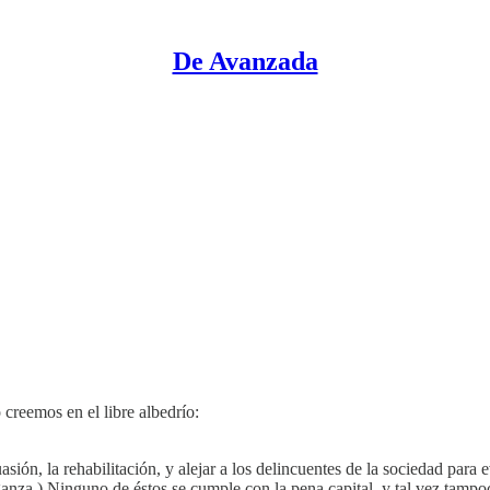
De Avanzada
 creemos en el libre albedrío:
suasión, la rehabilitación, y alejar a los delincuentes de la sociedad par
anza.) Ninguno de éstos se cumple con la pena capital, y tal vez tampo