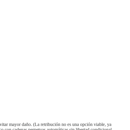
a evitar mayor daño. (La retribución no es una opción viable, ya
co con cadenas perpetuas automáticas sin libertad condicional.