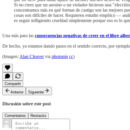
Si no crees que un asesino o un violador hicieron una "elección
concentramos más en qué formas de castigo son las mejores para 
cosas son difíciles de hacer. Requieren estudio empírico — análi
es seguir infligiendo crueldad simplemente porque eso es lo qu
Una más para las
consecuencias negativas de creer en el libre albe
De hecho, ya estamos dando pasos en el sentido correcto, por ejempl
(Imagen:
Alan Cleaver
via
photopin
cc
)
Compartir
Anterior
Siguiente
Discusión sobre este post
Comentarios
Restacks