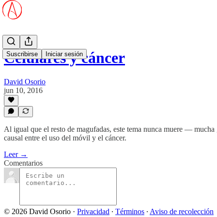
Celulares y cáncer
Suscribirse
Iniciar sesión
David Osorio
jun 10, 2016
Al igual que el resto de magufadas, este tema nunca muere — mucha ge
causal entre el uso del móvil y el cáncer.
Leer →
Comentarios
© 2026 David Osorio
·
Privacidad
∙
Términos
∙
Aviso de recolección