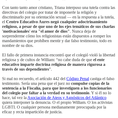
Con tanto tanto amor cristiano, Triana interpuso una tutela contra las
directivas del colegio por tratar de imponerle la religión y
discriminarlo por su orientación sexual — en la respuesta a la tutela,
el
Centro Educativo Aures negó cualquier adoctrinamiento
religioso, a pesar de que uno de los ejes temáticos de sus charlas
'motivacionales' era "el amor de dios"
. Nunca deja de
sorprenderme cómo los religionistas están dispuestos a romper los
mandamientos que prohíben mentir y dar falso testimonio, todo en
nombre de su dios.
El fallo de primera instancia encontró que el colegió violó la libertad
religiosa y de cultos de William: “no cabe duda de que
el ente
educativo imparte doctrina religiosa de manera rigurosa a
través de sus dependientes
”.
Si mal no recuerdo, el artículo 442 del
Código Penal
castiga el falso
testimonio. Sería una pena que el juez no
compulse copias de la
sentencia a la Fiscalía, para que investiguen a los funcionarios
del colegio por faltar a la verdad en su testimonio
. Y si él no lo
hace, tal vez la
Asociación de Ateos y Agnósticos del Atlántico
quiera interponer la denuncia. O el propio William. O los activistas
LGBTI. O cualquier persona medianamente preocupada por la
eficaz y recta impartición de justicia.