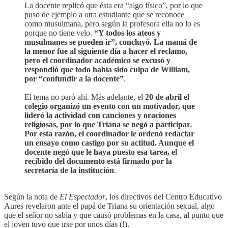
La docente replicó que ésta era “algo físico”, por lo que
puso de ejemplo a otra estudiante que se reconoce
como musulmana, pero según la profesora ella no lo es
porque no tiene velo.
“Y todos los ateos y
musulmanes se pueden ir”, concluyó. La mamá de
la menor fue al siguiente día a hacer el reclamo,
pero el coordinador académico se excusó y
respondió que todo había sido culpa de William,
por “confundir a la docente”
.
El tema no paró ahí. Más adelante, el
20 de abril el
colegio organizó un evento con un motivador, que
lideró la actividad con canciones y oraciones
religiosas, por lo que Triana se negó a participar.
Por esta razón, el coordinador le ordenó redactar
un ensayo como castigo por su actitud. Aunque el
docente negó que le haya puesto esa tarea, el
recibido del documento está firmado por la
secretaría de la institución
.
Según la nota de
El Espectador
, los directivos del Centro Educativo
Aures revelaron ante el papá de Triana su orientación sexual, algo
que el señor no sabía y que causó problemas en la casa, al punto que
el joven tuvo que irse por unos días (!).