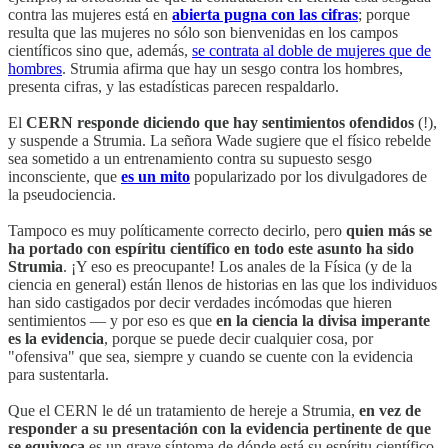
contra las mujeres está en
abierta pugna con las cifras
; porque
resulta que las mujeres no sólo son bienvenidas en los campos
científicos sino que, además,
se contrata al doble de mujeres que de
hombres
. Strumia afirma que hay un sesgo contra los hombres,
presenta cifras, y las estadísticas parecen respaldarlo.
El
CERN responde diciendo que hay sentimientos ofendidos
(!),
y suspende a Strumia. La señora Wade sugiere que el físico rebelde
sea sometido a un entrenamiento contra su supuesto sesgo
inconsciente, que
es un mito
popularizado por los divulgadores de
la pseudociencia.
Tampoco es muy políticamente correcto decirlo, pero
quien más se
ha portado con espíritu científico en todo este asunto ha sido
Strumia
. ¡Y eso es preocupante! Los anales de la Física (y de la
ciencia en general) están llenos de historias en las que los individuos
han sido castigados por decir verdades incómodas que hieren
sentimientos — y por eso es que
en la ciencia la divisa imperante
es la evidencia
, porque se puede decir cualquier cosa, por
"ofensiva" que sea, siempre y cuando se cuente con la evidencia
para sustentarla.
Que el CERN le dé un tratamiento de hereje a Strumia,
en vez de
responder a su presentación con la evidencia pertinente de que
se equivoca
es un grave síntoma de dónde está su espíritu científico