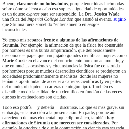
Bueno,
claramente no todos-todos
, porque tener ideas incómodas
sobre cómo se lleva a cabo esa supuesta igualdad de oportunidades
es un tiquete
express
para ser suspendido. La Dra.
Jessica Wade
,
una física del
Imperial College London
que asistió al evento,
sugirió
que Strumia fuera sometido "entrenamiento en sesgos
inconscientes".
Yo tengo mis
reparos frente a algunas de las afirmaciones de
Strumia
. Por ejemplo, la afirmación de que la física fue construida
por hombres es una burda simplificación, que deliberadamente
desconoce el papel que han jugado grandes científicas mujeres como
Marie Curie
en el avance del conocimiento humano acumulado, y
que en muchas ocasiones y circunstancias la física fue construida
por hombres porque muchos desarrollos científicos se produjeron en
sociedades predominantemente machistas, donde las mujeres no
tenían la oportunidad de acceder a carreras científicas (y en partes
del mundo, ni siquiera a carreras de ningún tipo). También es
discutible medir la calidad de un científico en función de las veces
que sus investigaciones son citadas.
Todo eso podría —y debería— discutirse. Lo que es más grave, sin
embargo, es la reacción a la presentación. En parte, porque aún
careciendo del más elemental toque diplomático, también
hay
afirmaciones de Strumia que merecen ser consideradas
. Por
ejemplo, la ortodoxia de que la contratación en ciencia está sesgada