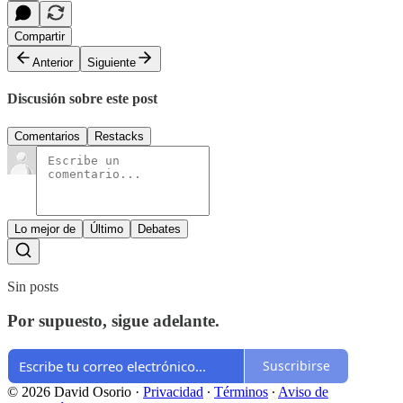
Compartir
Anterior
Siguiente
Discusión sobre este post
Comentarios
Restacks
Lo mejor de
Último
Debates
Sin posts
Por supuesto, sigue adelante.
Suscribirse
© 2026 David Osorio
·
Privacidad
∙
Términos
∙
Aviso de