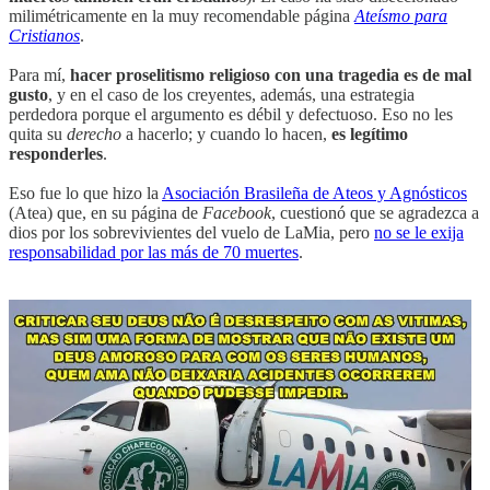
milimétricamente en la muy recomendable página
Ateísmo para
Cristianos
.
Para mí,
hacer proselitismo religioso con una tragedia es de mal
gusto
, y en el caso de los creyentes, además, una estrategia
perdedora porque el argumento es débil y defectuoso. Eso no les
quita su
derecho
a hacerlo; y cuando lo hacen,
es legítimo
responderles
.
Eso fue lo que hizo la
Asociación Brasileña de Ateos y Agnósticos
(Atea) que, en su página de
Facebook
, cuestionó que se agradezca a
dios por los sobrevivientes del vuelo de LaMia, pero
no se le exija
responsabilidad por las más de 70 muertes
.