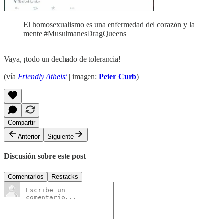
El homosexualismo es una enfermedad del corazón y la
mente #MusulmanesDragQueens
Vaya, ¡todo un dechado de tolerancia!
(vía
Friendly Atheist
| imagen:
Peter Curb
)
Compartir
Anterior
Siguiente
Discusión sobre este post
Comentarios
Restacks