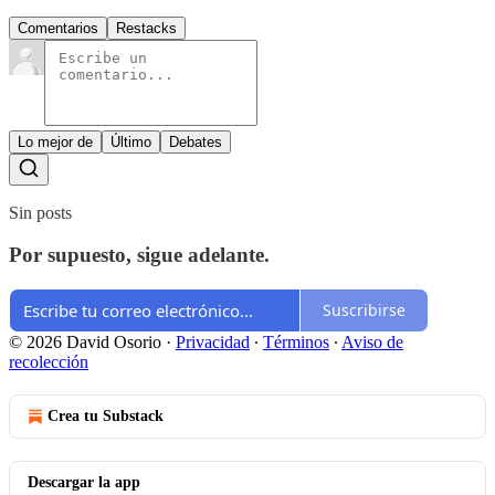
Comentarios
Restacks
Lo mejor de
Último
Debates
Sin posts
Por supuesto, sigue adelante.
Suscribirse
© 2026 David Osorio
·
Privacidad
∙
Términos
∙
Aviso de
recolección
Crea tu Substack
Descargar la app