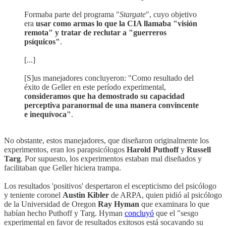
Formaba parte del programa "
Stargate
", cuyo objetivo
era
usar como armas lo que la CIA llamaba "visión
remota" y tratar de reclutar a "guerreros
psíquicos"
.
[...]
[S]us manejadores concluyeron: "Como resultado del
éxito de Geller en este período experimental,
consideramos que ha demostrado su capacidad
perceptiva paranormal de una manera convincente
e inequívoca"
.
No obstante, estos manejadores, que diseñaron originalmente los
experimentos, eran los parapsicólogos
Harold Puthoff
y
Russell
Targ
. Por supuesto, los experimentos estaban mal diseñados y
facilitaban que Geller hiciera trampa.
Los resultados 'positivos' despertaron el escepticismo del psicólogo
y teniente coronel
Austin Kibler
de ARPA, quien pidió al psicólogo
de la Universidad de Oregon
Ray Hyman
que examinara lo que
habían hecho Puthoff y Targ. Hyman
concluyó
que el "sesgo
experimental en favor de resultados exitosos está socavando su