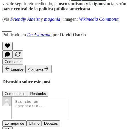
vez de seguir retrocediendo, el
oscurantismo y la ignorancia serán
parte central de la política pública americana
.
(vía
Friendly Atheist
y
magonia
| imagen:
Wikimedia Commons
)
____
Publicado en
De Avanzada
por
David Osorio
Compartir
Anterior
Siguiente
Discusión sobre este post
Comentarios
Restacks
Lo mejor de
Último
Debates