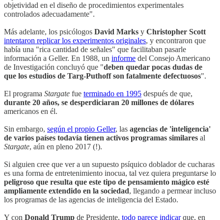
objetividad en el diseño de procedimientos experimentales
controlados adecuadamente".
Más adelante, los psicólogos
David Marks
y
Christopher Scott
intentaron replicar los experimentos originales
, y encontraron que
había una "rica cantidad de señales" que facilitaban pasarle
información a Geller. En 1988, un
informe
del Consejo Americano
de Investigación concluyó que "
deben quedar pocas dudas de
que los estudios de Targ-Puthoff son fatalmente defectuosos
".
El programa
Stargate
fue
terminado en 1995
después de que,
durante 20 años, se desperdiciaran 20 millones de dólares
americanos en él.
Sin embargo,
según el propio Geller
, las
agencias de 'inteligencia'
de varios países todavía tienen activos programas similares
al
Stargate
, aún en pleno 2017 (!).
Si alguien cree que ver a un supuesto psíquico doblador de cucharas
es una forma de entretenimiento inocua, tal vez quiera preguntarse lo
peligroso que resulta que este tipo de pensamiento mágico esté
ampliamente extendido en la sociedad
, llegando a permear incluso
los programas de las agencias de inteligencia del Estado.
Y con
Donald Trump
de Presidente,
todo parece indicar
que, en