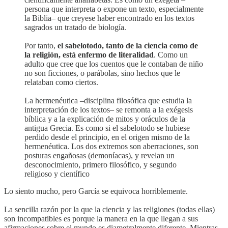
persona que interpreta o expone un texto, especialmente
la Biblia– que creyese haber encontrado en los textos
sagrados un tratado de biología.
Por tanto,
el sabelotodo, tanto de la ciencia como de
la religión, está enfermo de literalidad
. Como un
adulto que cree que los cuentos que le contaban de niño
no son ficciones, o parábolas, sino hechos que le
relataban como ciertos.
La hermenéutica –disciplina filosófica que estudia la
interpretación de los textos– se remonta a la exégesis
bíblica y a la explicación de mitos y oráculos de la
antigua Grecia. Es como si el sabelotodo se hubiese
perdido desde el principio, en el origen mismo de la
hermenéutica. Los dos extremos son aberraciones, son
posturas engañosas (demoníacas), y revelan un
desconocimiento, primero filosófico, y segundo
religioso y científico
Lo siento mucho, pero García se equivoca horriblemente.
La sencilla razón por la que la ciencia y las religiones (todas ellas)
son incompatibles es porque la manera en la que llegan a sus
afirmaciones sobre el mundo es diametralmente diferente. Mientras