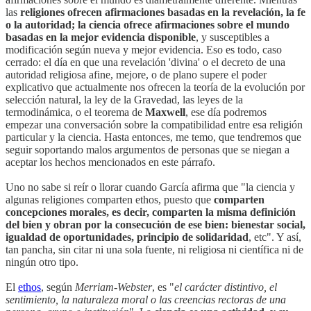
las
religiones ofrecen afirmaciones basadas en la revelación, la fe
o la autoridad; la ciencia ofrece afirmaciones sobre el mundo
basadas en la mejor evidencia disponible
, y susceptibles a
modificación según nueva y mejor evidencia. Eso es todo, caso
cerrado: el día en que una revelación 'divina' o el decreto de una
autoridad religiosa afine, mejore, o de plano supere el poder
explicativo que actualmente nos ofrecen la teoría de la evolución por
selección natural, la ley de la Gravedad, las leyes de la
termodinámica, o el teorema de
Maxwell
, ese día podremos
empezar una conversación sobre la compatibilidad entre esa religión
particular y la ciencia. Hasta entonces, me temo, que tendremos que
seguir soportando malos argumentos de personas que se niegan a
aceptar los hechos mencionados en este párrafo.
Uno no sabe si reír o llorar cuando García afirma que "la ciencia y
algunas religiones comparten ethos, puesto que
comparten
concepciones morales, es decir, comparten la misma definición
del bien y obran por la consecución de ese bien: bienestar social,
igualdad de oportunidades, principio de solidaridad
, etc". Y así,
tan pancha, sin citar ni una sola fuente, ni religiosa ni científica ni de
ningún otro tipo.
El
ethos
, según
Merriam-Webster
, es "
el carácter distintivo, el
sentimiento, la naturaleza moral o las creencias rectoras de una