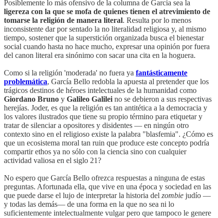
Posiblemente lo más ofensivo de la columna de García sea la
ligereza con la que se mofa de quienes tienen el atrevimiento de
tomarse la religión de manera literal
. Resulta por lo menos
inconsistente dar por sentado la no literalidad religiosa y, al mismo
tiempo, sostener que la superstición organizada busca el bienestar
social cuando hasta no hace mucho, expresar una opinión por fuera
del canon literal era sinónimo con sacar una cita en la hoguera.
Como si la religión 'moderada' no fuera ya
fantásticamente
problemática
, García Bello redobla la apuesta al pretender que los
trágicos destinos de héroes intelectuales de la humanidad como
Giordano Bruno
y
Galileo Galilei
no se debieron a sus respectivas
herejías. Joder, es que la religión es tan antitética a la democracia y
los valores ilustrados que tiene su propio término para etiquetar y
tratar de silenciar a opositores y disidentes — en ningún otro
contexto sino en el religioso existe la palabra "blasfemia". ¿Cómo es
que un ecosistema moral tan ruin que produce este concepto podría
compartir ethos ya no sólo con la ciencia sino con cualquier
actividad valiosa en el siglo 21?
No espero que García Bello ofrezca respuestas a ninguna de estas
preguntas. Afortunada ella, que vive en una época y sociedad en las
que puede darse el lujo de interpretar la historia del
zombie
judío —
y todas las demás— de una forma en la que no sea ni lo
suficientemente intelectualmente vulgar pero que tampoco le genere