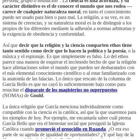
persona, grupo o institución
". La
ciencia es una actividad, y su
carácter distintivo es el de conocer el mundo que nos rodea —
carece de cualquier naturaleza moral
, en tanto el conocimiento
puede ser usado para bien o para mal. La religión, a su vez, es un
sistema de creencias, y su naturaleza moral es la de distinguir a los
propios de los diferentes mediante la adhesión a normas arbitrarias y
la exigencia de obediencia y conformidad.
Así que
decir que la religión y la ciencia comparten ethos tiene
tanto sentido como decir que lo hacen la política y la poesía
, o la
música y el espionaje. Es que simplemente es falso. Lo del ethos
parece una manera de esquivar el incómodo hecho de que la religión
hace afirmaciones sobre el mundo que pueden ser desbaratados con
el más elemental conocimiento científico o al estar familiarizado con
la anatomía de las falacias. Lo único que rescato de la columna de
García Bello es que no cayó lo suficientemente bajo como para
resucitar el
disparate de los magisterios no superpuestos
(NOMAs) de
Gould
.
La única religión que García menciona individualmente como
compatible con la ciencia es la católica, así que la que usaremos para
los ejemplos de hoy. Por ejemplo, me encantaría saber cuál piensa
García Bello que era el bienestar social que persiguió la Iglesia
Católica cuando
promovió el genocidio en Ruanda
. ¿O era eso
parte de su agenda de igualdad de oportunidades? ¿Y qué hay de la