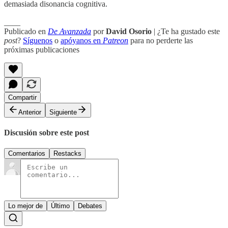
demasiada disonancia cognitiva.
____
Publicado en
De Avanzada
por
David Osorio
| ¿Te ha gustado este
post
?
Síguenos
o
apóyanos en
Patreon
para no perderte las
próximas publicaciones
Compartir
Anterior
Siguiente
Discusión sobre este post
Comentarios
Restacks
Lo mejor de
Último
Debates