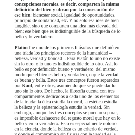
concepciones morales, es decir, comparten la misma
definición del bien y obran por la consecución de
ese bien
: bienestar social, igualdad de oportunidades,
principio de solidaridad, etc. Y no solo esa idea de bien
tangible, sino que comparten una idea más elevada del
bien; ese bien que es indistinguible de la búsqueda de lo
bello y lo verdadero.
Platón
fue uno de los primeros filósofos que definió en
una tríada los principios rectores de la humanidad –
belleza, verdad y bondad–. Para Platón lo uno no existe
sin lo otro, o lo uno es indistinguible de lo otro. Así, lo
bello es por definición bueno y verdadero, del mismo
modo que el bien es bello y verdadero, o que la verdad
es buena y bella. Estos tres conceptos fueron separados
por
Kant
, entre otros, asumiendo que se puede dar lo
uno sin lo otro. De hecho, la filosofía cuenta con tres
compartimentos dedicados a cada uno de los elementos
de la tríada: la ética estudia la moral, la estética estudia
la belleza y la epistemología estudia la verdad. Sin
embargo, aunque los tres conceptos se puedan separar,
es imposible deshacerse del regusto moral que hay en lo
bello y en lo verdadero. Esto es especialmente notorio
en la ciencia, donde la belleza es un criterio de verdad,
y donde el compromiso sin fisuras con la verdad es la