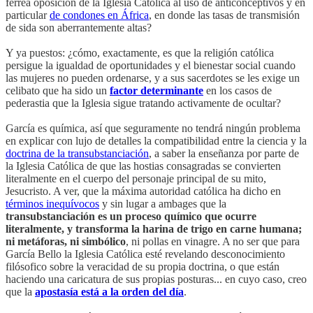
férrea oposición de la Iglesia Católica al uso de anticonceptivos y en
particular
de condones en África
, en donde las tasas de transmisión
de sida son aberrantemente altas?
Y ya puestos: ¿cómo, exactamente, es que la religión católica
persigue la igualdad de oportunidades y el bienestar social cuando
las mujeres no pueden ordenarse, y a sus sacerdotes se les exige un
celibato que ha sido un
factor determinante
en los casos de
pederastia que la Iglesia sigue tratando activamente de ocultar?
García es química, así que seguramente no tendrá ningún problema
en explicar con lujo de detalles la compatibilidad entre la ciencia y la
doctrina de la transubstanciación
, a saber la enseñanza por parte de
la Iglesia Católica de que las hostias consagradas se convierten
literalmente en el cuerpo del personaje principal de su mito,
Jesucristo. A ver, que la máxima autoridad católica ha dicho en
términos inequívocos
y sin lugar a ambages que la
transubstanciación es un proceso químico que ocurre
literalmente, y transforma la harina de trigo en carne humana;
ni metáforas, ni simbólico
, ni pollas en vinagre. A no ser que para
García Bello la Iglesia Católica esté revelando desconocimiento
filósofico sobre la veracidad de su propia doctrina, o que están
haciendo una caricatura de sus propias posturas... en cuyo caso, creo
que la
apostasía está a la orden del día
.