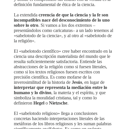
definición fundamental de ética de la ciencia.
La extendida
creencia de que la ciencia y la fe son
incompatibles nace del desconocimiento de lo uno
sobre lo otro
. Si vamos a los dos extremos –
presentándolos como caricaturas– a un lado tenemos al
«sabelotodo de la ciencia», y al otro al «sabelotodo de
la religión».
El «sabelotodo científico» cree haber encontrado en la
ciencia una descripción materialista del mundo que le
resulta suficientemente satisfactoria. Entiende las
abstracciones de la religión como si fuesen literales,
como si los textos religiosos fuesen escritos con
precisión científica. Es como mofarse de la
inverosimilitud de la historia de
Jesús
, en lugar de
interpretar que representa la mediación entre lo
humano y lo divino
, la materia y el espíritu, y que
simboliza la moralidad cristiana, tal y como lo
definieron
Hegel
o
Nietzsche
.
El «sabelotodo religioso» llega a conclusiones
concretas haciendo interpretaciones literales de las
metáforas de los libros religiosos y les suman palabras
científicamente analfabetas. Es como un exégeta –