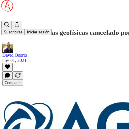
Premio de ciencias geofísicas cancelado por
Suscribirse
Iniciar sesión
David Osorio
nov 01, 2021
Compartir