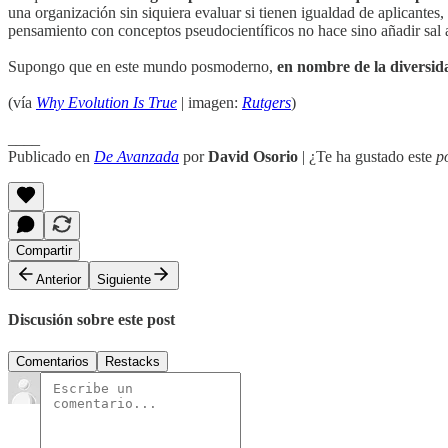
una organización sin siquiera evaluar si tienen igualdad de aplicantes
pensamiento con conceptos pseudocientíficos no hace sino añadir sal a
Supongo que en este mundo posmoderno,
en nombre de la diversid
(vía
Why Evolution Is True
| imagen:
Rutgers
)
____
Publicado en
De Avanzada
por
David Osorio
| ¿Te ha gustado este
p
Compartir
Anterior
Siguiente
Discusión sobre este post
Comentarios
Restacks