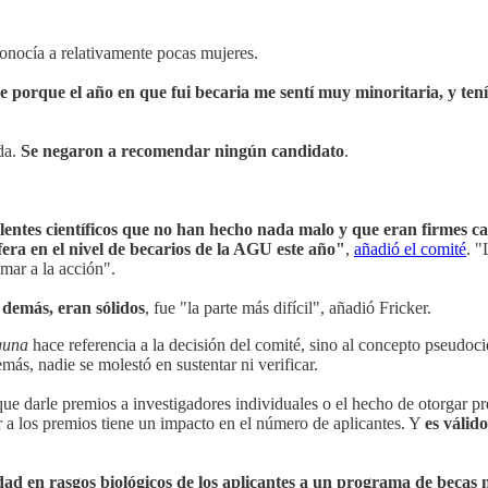
onocía a relativamente pocas mujeres.
ue porque el año en que fui becaria me sentí muy minoritaria, y t
da.
Se negaron a recomendar ningún candidato
.
elentes científicos que no han hecho nada malo y que eran firmes c
fera en el nivel de becarios de la AGU este año"
,
añadió el comité
. "
mar a la acción".
demás, eran sólidos
, fue "la parte más difícil", añadió Fricker.
guna
hace referencia a la decisión del comité, sino al concepto pseudoci
más, nadie se molestó en sustentar ni verificar.
ue darle premios a investigadores individuales o el hecho de otorgar pr
r a los premios tiene un impacto en el número de aplicantes. Y
es válid
dad en rasgos biológicos de los aplicantes a un programa de becas 