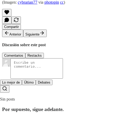
(Imagen:
cybrarian77
via
photopin
cc
)
Compartir
Anterior
Siguiente
Discusión sobre este post
Comentarios
Restacks
Lo mejor de
Último
Debates
Sin posts
Por supuesto, sigue adelante.