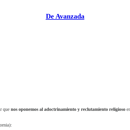
De Avanzada
ir que
nos oponemos al adoctrinamiento y reclutamiento religioso
en
ornia):