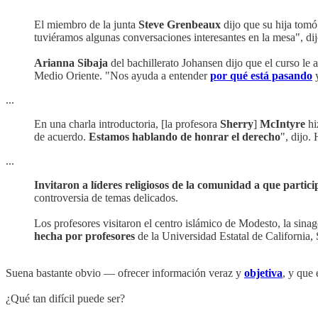
El miembro de la junta
Steve Grenbeaux
dijo que su hija tomó 
tuviéramos algunas conversaciones interesantes en la mesa", d
Arianna Sibaja
del bachillerato Johansen dijo que el curso le 
Medio Oriente. "Nos ayuda a entender
por qué está pasando
...
En una charla introductoria, [la profesora
Sherry
]
McIntyre
hi
de acuerdo.
Estamos hablando de honrar el derecho
", dijo.
...
Invitaron a líderes religiosos de la comunidad a que partic
controversia de temas delicados.
Los profesores visitaron el centro islámico de Modesto, la sina
hecha por profesores
de la Universidad Estatal de California, S
Suena bastante obvio — ofrecer información veraz y
objetiva
, y que 
¿Qué tan difícil puede ser?