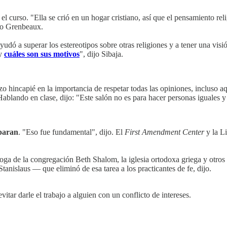
el curso. "Ella se crió en un hogar cristiano, así que el pensamiento rel
ijo Grenbeaux.
ayudó a superar los estereotipos sobre otras religiones y a tener una vi
y
cuáles son sus motivos
", dijo Sibaja.
zo hincapié en la importancia de respetar todas las opiniones, incluso a
 Hablando en clase, dijo: "Este salón no es para hacer personas iguales
iparan
. "Eso fue fundamental", dijo. El
First Amendment Center
y la Li
goga de la congregación Beth Shalom, la iglesia ortodoxa griega y otros 
tanislaus — que eliminó de esa tarea a los practicantes de fe, dijo.
evitar darle el trabajo a alguien con un conflicto de intereses.