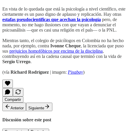
En vista de lo quedada que está la psicología a nivel científico, este
ciertamente es un paso digno de aplauso y replicación. Hay otras
estafas pseudocientíficas que acechan la psicología
pero, de
momento, no me hago ilusiones con que vayan a denunciar el
psicoanálisis —que es casi una religión en el país— o la PNL.
Mientras tanto, el colegio de psicólogos en Colombia no ha hecho
nada, por ejemplo, contra
Ivonne Cheque
, la licenciada que puso
sus
prejuicios homofóbicos por encima de la disciplina
,
contribuyendo así en la cadena causal que terminó con la vida de
Sergio Urrego
.
(vía
Richard Rodríguez
| imagen:
Pixabay
)
Compartir
Anterior
Siguiente
Discusión sobre este post