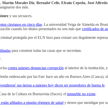
o
,
Martín Morales Diz
,
Bernabé Celis
,
Efraín Cepeda
,
José Alfred
s asignaron dos más.
Gómez
y sus secuaces.
tos cirujanos en cinco días
. La universidad Veiga de Almeida en Brasi
lización cuando los títulos presentados no son más que
certificados de as
criminal protegida por el ELN hizo para extraer oro ilegalmente repre
ilitadas
para construir todas las casas que se necesitan.
".
marcha
contra quienes denuncian corrupción
al interior de la institución,
 pelotón emboscado por las Farc hace un año en Buenos Aires (Cauca), s
'vendieron' sus tierras a quienes hoy dicen ser poseedores de buena fe
.
Casa de la Cultura en Buenavista (Sucre), el
inmueble no existe
.
 están afiliados a ningún régimen de salud
y tienen que mendigar por su