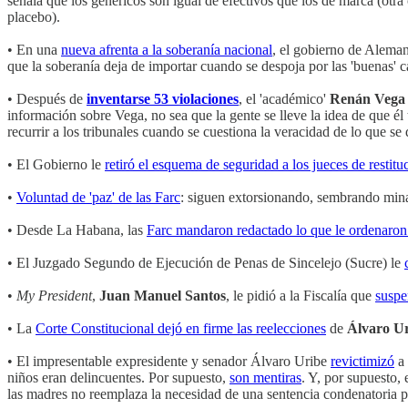
señala que los genéricos son igual de efectivos que los de marca (ot
placebo).
• En una
nueva afrenta a la soberanía nacional
, el gobierno de Aleman
que la soberanía deja de importar cuando se despoja por las 'buenas' c
• Después de
inventarse 53 violaciones
, el 'académico'
Renán Vega
información sobre Vega, no sea que la gente se lleve la idea de que él 
recurrir a los tribunales cuando se cuestiona la veracidad de lo que se
• El Gobierno le
retiró el esquema de seguridad a los jueces de restituc
•
Voluntad de 'paz' de las Farc
: siguen extorsionando, sembrando minas
• Desde La Habana, las
Farc mandaron redactado lo que le ordenaron
• El Juzgado Segundo de Ejecución de Penas de Sincelejo (Sucre) le
•
My President
,
Juan Manuel Santos
, le pidió a la Fiscalía que
suspe
• La
Corte Constitucional dejó en firme las reelecciones
de
Álvaro U
• El impresentable expresidente y senador Álvaro Uribe
revictimizó
a 
niños eran delincuentes. Por supuesto,
son mentiras
. Y, por supuesto, 
las madres no reemplaza la necesidad de una sentencia condenatoria po