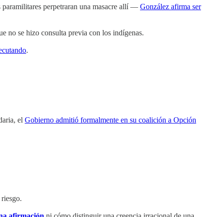
s paramilitares perpetraran una masacre allí —
González afirma ser
e no se hizo consulta previa con los indígenas.
jecutando
.
aria, el
Gobierno admitió formalmente en su coalición a Opción
 riesgo.
na afirmación
ni cómo distinguir una creencia irracional de una