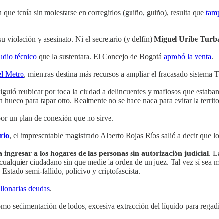
que tenía sin molestarse en corregirlos (guiño, guiño), resulta que
tamp
u violación y asesinato. Ni el secretario (y delfín)
Miguel Uribe Turb
udio técnico
que la sustentara. El Concejo de Bogotá
aprobó la venta
.
el Metro
, mientras destina más recursos a ampliar el fracasado sistema 
iguió reubicar por toda la ciudad a delincuentes y mafiosos que estaban
ueco para tapar otro. Realmente no se hace nada para evitar la territori
or un plan de conexión que no sirve.
rio
, el impresentable magistrado Alberto Rojas Ríos salió a decir que l
 ingresar a los hogares de las personas sin autorización judicial
. L
de cualquier ciudadano sin que medie la orden de un juez. Tal vez sí se
Estado semi-fallido, policivo y criptofascista.
llonarias deudas
.
mo sedimentación de lodos, excesiva extracción del líquido para regadío