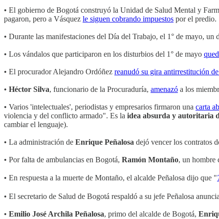
• El gobierno de Bogotá construyó la Unidad de Salud Mental y Farma
pagaron, pero a Vásquez
le siguen cobrando impuestos
por el predio.
• Durante las manifestaciones del Día del Trabajo, el 1° de mayo, un
• Los vándalos que participaron en los disturbios del 1° de mayo
qued
• El procurador Alejandro Ordóñez
reanudó su gira antirrestitución de 
•
Héctor Silva
, funcionario de la Procuraduría,
amenazó
a los miembro
• Varios 'intelectuales', periodistas y empresarios firmaron una
carta ab
violencia y del conflicto armado". Es la
idea absurda y autoritaria d
cambiar el lenguaje).
• La administración de
Enrique Peñalosa
dejó vencer los contratos d
• Por falta de ambulancias en Bogotá,
Ramón Montaño
, un hombre 
• En respuesta a la muerte de Montaño, el alcalde Peñalosa dijo que "
• El secretario de Salud de Bogotá respaldó a su jefe Peñalosa anunc
•
Emilio José Archila Peñalosa
, primo del alcalde de Bogotá,
Enriq