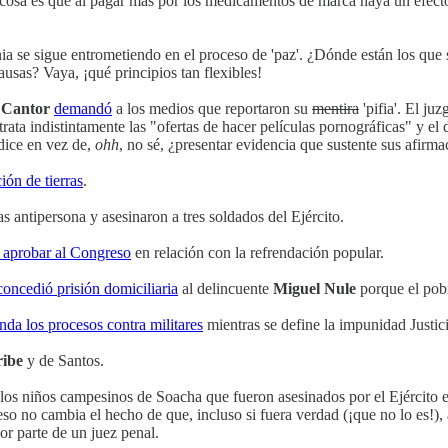
ra cosa es que al pagar más por los medicamentos de marca haya un efec
ia se sigue entrometiendo en el proceso de 'paz'. ¿Dónde están los que 
ausas? Vaya, ¡qué principios tan flexibles!
 Cantor
demandó
a los medios que reportaron su
mentira
'pifia'. El ju
trata indistintamente las "ofertas de hacer películas pornográficas" y el
 dice en vez de,
ohh
, no sé, ¿presentar evidencia que sustente sus afirm
ión de tierras
.
 antipersona y asesinaron a tres soldados del Ejército.
 aprobar al Congreso
en relación con la refrendación popular.
concedió prisión domiciliaria
al delincuente
Miguel Nule
porque el pobr
nda los procesos contra militares
mientras se define la impunidad Justici
ribe
y de Santos.
los niños campesinos de Soacha que fueron asesinados por el Ejército e
eso no cambia el hecho de que, incluso si fuera verdad (¡que no lo es!),
r parte de un juez penal.