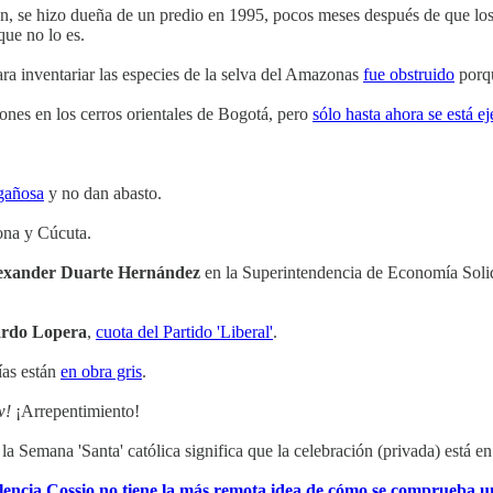
ución, se hizo dueña de un predio en 1995, pocos meses después de que lo
que no lo es.
ara inventariar las especies de la selva del Amazonas
fue obstruido
porqu
ones en los cerros orientales de Bogotá, pero
sólo hasta ahora se está e
gañosa
y no dan abasto.
ona y Cúcuta.
lexander Duarte Hernández
en la Superintendencia de Economía Solid
ardo Lopera
,
cuota del Partido 'Liberal'
.
ías están
en obra gris
.
w!
¡Arrepentimiento!
la Semana 'Santa' católica significa que la celebración (privada) está en
encia Cossio no tiene la más remota idea de cómo se comprueba u