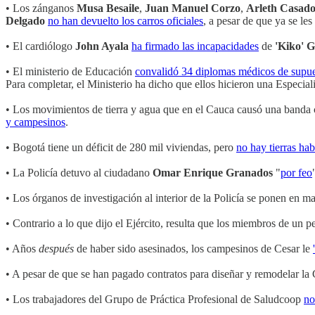
• Los zánganos
Musa Besaile
,
Juan Manuel Corzo
,
Arleth Casad
Delgado
no han devuelto los carros oficiales
, a pesar de que ya se le
• El cardiólogo
John Ayala
ha firmado las incapacidades
de
'Kiko' 
• El ministerio de Educación
convalidó 34 diplomas médicos de supues
Para completar, el Ministerio ha dicho que ellos hicieron una Especia
• Los movimientos de tierra y agua que en el Cauca causó una banda 
y campesinos
.
• Bogotá tiene un déficit de 280 mil viviendas, pero
no hay tierras hab
• La Policía detuvo al ciudadano
Omar Enrique Granados
"
por feo
• Los órganos de investigación al interior de la Policía se ponen en 
• Contrario a lo que dijo el Ejército, resulta que los miembros de un
• Años
después
de haber sido asesinados, los campesinos de Cesar le
• A pesar de que se han pagado contratos para diseñar y remodelar la 
• Los trabajadores del Grupo de Práctica Profesional de Saludcoop
no