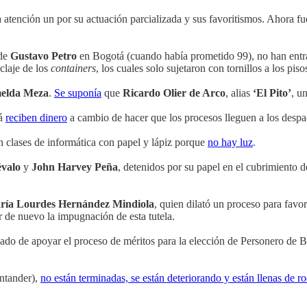
a atención un por su actuación parcializada y sus favoritismos. Ahora f
 de
Gustavo Petro
en Bogotá (cuando había prometido 99), no han ent
nclaje de los
containers
, los cuales solo sujetaron con tornillos a los p
elda Meza
.
Se suponía
que
Ricardo Olier de Arco
, alias
‘El Pito’
, u
tá
reciben dinero
a cambio de hacer que los procesos lleguen a los despa
n clases de informática con papel y lápiz porque
no hay luz
.
évalo
y
John Harvey Peña
, detenidos por su papel en el cubrimiento d
ría Lourdes Hernández Mindiola
, quien dilató un proceso para favo
 de nuevo la impugnación de esta tutela.
gado de apoyar el proceso de méritos para la elección de Personero de 
ntander),
no están terminadas, se están deteriorando y están llenas de r