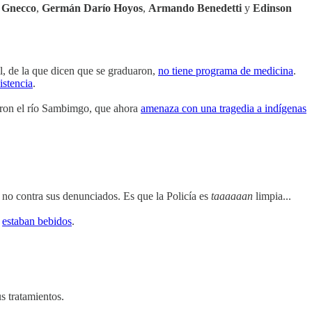
o Gnecco
,
Germán Darío Hoyos
,
Armando Benedetti
y
Edinson
l, de la que dicen que se graduaron,
no tiene programa de medicina
.
istencia
.
saron el río Sambimgo, que ahora
amenaza con una tragedia a indígenas
 y no contra sus denunciados. Es que la Policía es
taaaaaan
limpia...
í
estaban bebidos
.
s tratamientos.