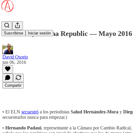
Colombia, Banana Republic — Mayo 2016
Suscribirse
Iniciar sesión
David Osorio
jun 06, 2016
Compartir
• El ELN
secuestró
a los periodistas
Salud Hernández-Mora
y
Dieg
secuestrarlos nunca para empezar.)
•
Hernando Padaui
, representante a la Cámara por Cambio Radical,