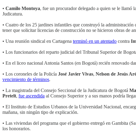
•
Camilo Montoya
, fue un procurador delegado a quien se le llamó l
Judicatura.
• Cuatro de los 25 jardines infantiles que construyó la administración
tener que solicitar licencias de construcción no se hicieron obras de a
• Una reunión sindical en Cartagena
terminó en un atentado
contra
Im
• Los funcionarios del reparto judicial del Tribunal Superior de Bogo
• En el liceo nacional Antonia Santos (en Bogotá) recién renovado da
• Los coroneles de la Policía
José Javier Vivas
,
Nelson de Jesús Ar
vencimiento de términos
.
• La magistrada del Consejo Seccional de la Judicatura de Bogotá
Ma
Pretelt
,
fue ascendida
al Consejo Superior y a sus manos podría llegar
• El Instituto de Estudios Urbanos de la Universidad Nacional, encar
mañana, sin ningún tipo de explicación.
• Las viviendas del programa que el gobierno entregó en Gambita (Sa
los honorarios.