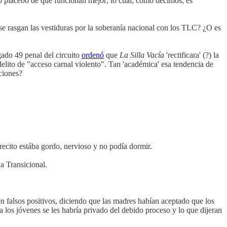
to placebo de que funcionan mejor; lo cual, como decimos, es
se rasgan las vestiduras por la soberanía nacional con los TLC? ¿O es
zgado 49 penal del circuito
ordenó
que
La Silla Vacía
'rectificara' (?) la
 delito de "acceso carnal violento". Tan 'académica' esa tendencia de
aciones?
ecito estába gordo, nervioso y no podía dormir.
a Transicional.
n falsos positivos, diciendo que las madres habían aceptado que los
 a los jóvenes se les habría privado del debido proceso y lo que dijeran