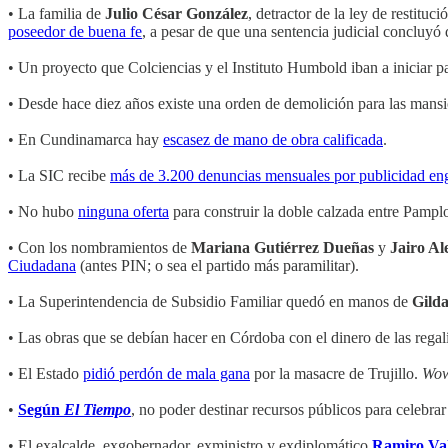
• La familia de
Julio César González
, detractor de la ley de restit
poseedor de buena fe
, a pesar de que una sentencia judicial concluyó 
• Un proyecto que Colciencias y el Instituto Humbold iban a iniciar p
• Desde hace diez años existe una orden de demolición para las mansi
• En Cundinamarca hay
escasez de mano de obra calificada
.
• La SIC recibe
más de 3.200 denuncias mensuales por publicidad en
• No hubo
ninguna oferta
para construir la doble calzada entre Pampl
• Con los nombramientos de
Mariana Gutiérrez Dueñas
y
Jairo A
Ciudadana
(antes PIN; o sea el partido más paramilitar).
• La Superintendencia de Subsidio Familiar quedó en manos de
Gild
• Las obras que se debían hacer en Córdoba con el dinero de las regal
• El Estado
pidió perdón de mala gana
por la masacre de Trujillo.
Wo
•
Según
El Tiempo
, no poder destinar recursos públicos para celebrar 
• El exalcalde, exgobernador, exministro y exdiplomático
Ramiro Val