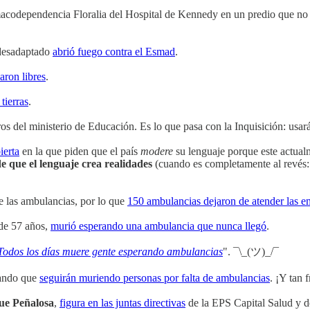
codependencia Floralia del Hospital de Kennedy en un predio que no e
 desadaptado
abrió fuego contra el Esmad
.
aron libres
.
tierras
.
s del ministerio de Educación. Es lo que pasa con la Inquisición: usará
ierta
en la que piden que el país
modere
su lenguaje porque este actualme
e que el lenguaje crea realidades
(cuando es completamente al revés:
e las ambulancias, por lo que
150 ambulancias dejaron de atender las e
de 57 años,
murió esperando una ambulancia que nunca llegó
.
Todos los días muere gente esperando ambulancias
". ¯\_(ツ)_/¯
iando que
seguirán muriendo personas por falta de ambulancias
. ¡Y tan 
ue Peñalosa
,
figura en las juntas directivas
de la EPS Capital Salud y d