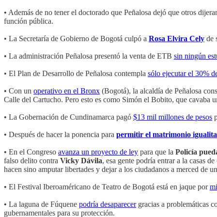
• Además de no tener el doctorado que Peñalosa dejó que otros dijeran 
función pública.
• La Secretaría de Gobierno de Bogotá culpó a
Rosa Elvira Cely
de s
• La administración Peñalosa presentó la venta de ETB
sin ningún est
• El Plan de Desarrollo de Peñalosa contempla
sólo ejecutar el 30% d
• Con un
operativo en el Bronx
(Bogotá), la alcaldía de Peñalosa cons
Calle del Cartucho. Pero esto es como Simón el Bobito, que cavaba un h
• La Gobernación de Cundinamarca pagó
$13 mil millones de pesos
p
• Después de hacer la ponencia para
permitir el matrimonio igualita
• En el Congreso
avanza un proyecto de ley
para que la
Policía pueda
falso delito contra
Vicky Dávila
, esa gente podría entrar a la casas 
hacen sino amputar libertades y dejar a los ciudadanos a merced de un 
• El Festival Iberoaméricano de Teatro de Bogotá está en jaque por
mi
• La laguna de Fúquene
podría desaparecer
gracias a problemáticas co
gubernamentales para su protección.