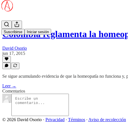
Colombia reglamenta la homeop
Suscribirse
Iniciar sesión
David Osorio
jun 17, 2015
Se sigue acumulando evidencia de que la homeopatía no funciona y, por
Leer →
Comentarios
© 2026 David Osorio
·
Privacidad
∙
Términos
∙
Aviso de recolección