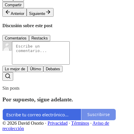
Compartir
Anterior
Siguiente
Discusión sobre este post
Comentarios
Restacks
Lo mejor de
Último
Debates
Sin posts
Por supuesto, sigue adelante.
Suscribirse
© 2026 David Osorio
·
Privacidad
∙
Términos
∙
Aviso de
recolección