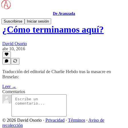
De Avanzada
Suscribirse
Iniciar sesión
¿Cómo terminamos aquí?
David Osorio
abr 10, 2016
Traducción del editorial de Charlie Hebdo tras la masacre en
Bruselas:
Leer →
Comentarios
© 2026 David Osorio
·
Privacidad
∙
Términos
∙
Aviso de
recolección