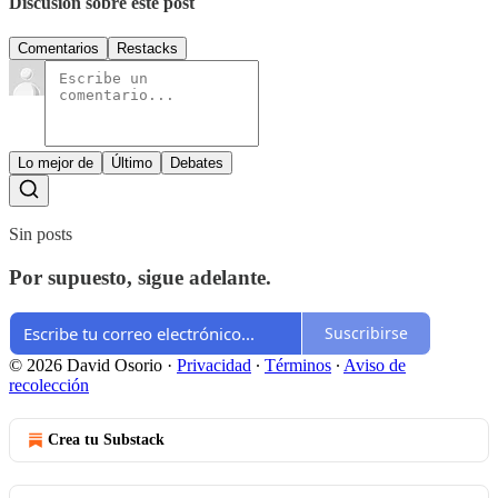
Discusión sobre este post
Comentarios
Restacks
Lo mejor de
Último
Debates
Sin posts
Por supuesto, sigue adelante.
Suscribirse
© 2026 David Osorio
·
Privacidad
∙
Términos
∙
Aviso de
recolección
Crea tu Substack