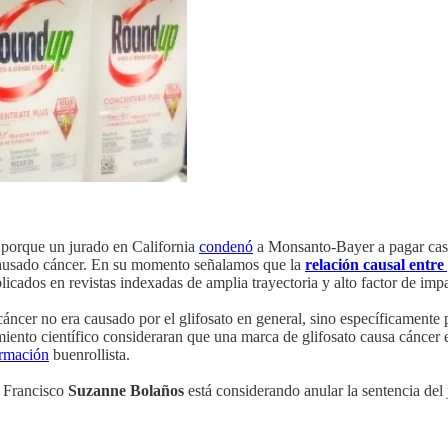
 porque un jurado en California
condenó
a Monsanto-Bayer a pagar casi
 causado cáncer. En su momento señalamos que la
relación causal entre
icados en revistas indexadas de amplia trayectoria y alto factor de imp
áncer no era causado por el glifosato en general, sino específicamente
miento científico consideraran que una marca de glifosato causa cáncer e
irmación
buenrollista.
n Francisco
Suzanne Bolaños
está considerando anular la sentencia d