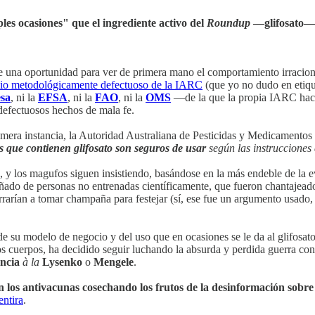
es ocasiones" que el ingrediente activo del
Roundup
—glifosato— 
ce una oportunidad para ver de primera mano el comportamiento irracion
dio metodológicamente defectuoso de la IARC
(que yo no dudo en etiqu
sa
, ni la
EFSA
, ni la
FAO
, ni la
OMS
—de la que la propia IARC hace 
defectuosos hechos de mala fe.
imera instancia, la Autoridad Australiana de Pesticidas y Medicament
s que contienen glifosato son seguros de usar
según las instrucciones 
, y los magufos siguen insistiendo, basándose en la más endeble de la 
ñado de personas no entrenadas científicamente, que fueron chantajead
rían a tomar champaña para festejar (sí, ese fue un argumento usado, qu
e su modelo de negocio y del uso que en ocasiones se le da al glifosat
 cuerpos, ha decidido seguir luchando la absurda y perdida guerra contr
encia
à la
Lysenko
o
Mengele
.
n los antivacunas cosechando los frutos de la desinformación sobre 
ntira
.