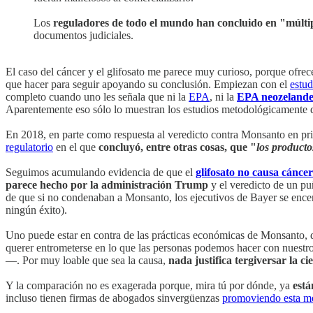
Los
reguladores de todo el mundo han concluido en "múltipl
documentos judiciales.
El caso del cáncer y el glifosato me parece muy curioso, porque ofre
que hacer para seguir apoyando su conclusión. Empiezan con el
estu
completo cuando uno les señala que ni la
EPA
, ni la
EPA neozelande
Aparentemente eso sólo lo muestran los estudios metodológicamente 
En 2018, en parte como respuesta al veredicto contra Monsanto en pr
regulatorio
en el que
concluyó, entre otras cosas, que "
los producto
Seguimos acumulando evidencia de que el
glifosato no causa cáncer
parece hecho por la administración Trump
y el veredicto de un pu
de que si no condenaban a Monsanto, los ejecutivos de Bayer se encerra
ningún éxito).
Uno puede estar en contra de las prácticas económicas de Monsanto, d
querer entrometerse en lo que las personas podemos hacer con nuestros
—. Por muy loable que sea la causa,
nada justifica tergiversar la ci
Y la comparación no es exagerada porque, mira tú por dónde, ya
está
incluso tienen firmas de abogados sinvergüenzas
promoviendo esta me