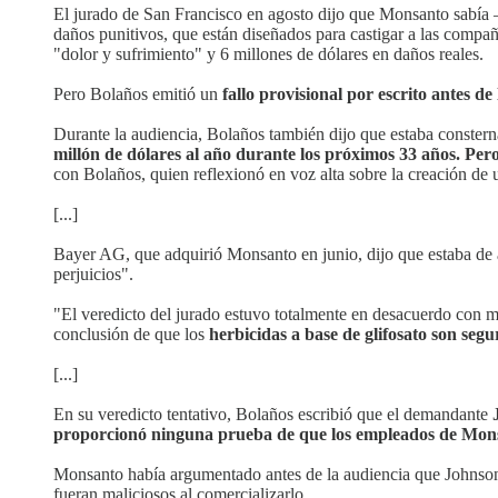
El jurado de San Francisco en agosto dijo que Monsanto sabía
daños punitivos, que están diseñados para castigar a las comp
"dolor y sufrimiento" y 6 millones de dólares en daños reales.
Pero Bolaños emitió un
fallo provisional por escrito antes d
Durante la audiencia, Bolaños también dijo que estaba constern
millón de dólares al año durante los próximos 33 años. P
con Bolaños, quien reflexionó en voz alta sobre la creación de
[...]
Bayer AG, que adquirió Monsanto en junio, dijo que estaba de 
perjuicios".
"El veredicto del jurado estuvo totalmente en desacuerdo con m
conclusión de que los
herbicidas a base de glifosato son seg
[...]
En su veredicto tentativo, Bolaños escribió que el demandante
proporcionó ninguna prueba de que los empleados de Monsa
Monsanto había argumentado antes de la audiencia que Johnson
fueran maliciosos al comercializarlo.