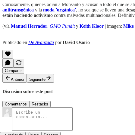
Curiosamente, quienes odian a Monsanto y acusan a todo el que se atre
antitransgénica
y la
moda 'orgánica'
, no sea que se lleven una desa
están haciendo activismo
contra malvadas multinacionales. Definitiva
(vía
Manuel Herrador
,
GMO Pundit
y
Keith Kloor
| imagen:
Mike
____
Publicado en
De Avanzada
por
David Osorio
Compartir
Anterior
Siguiente
Discusión sobre este post
Comentarios
Restacks