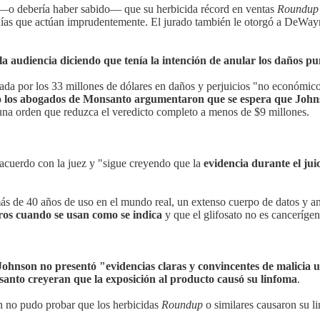
 —o debería haber sabido— que su herbicida récord en ventas
Roundup
añías que actúan imprudentemente. El jurado también le otorgó a DeWay
e la audiencia diciendo que tenía la intención de anular los daños 
ada por los 33 millones de dólares en daños y perjuicios "no económico
ero los abogados de Monsanto argumentaron que se espera que John
 una orden que reduzca el veredicto completo a menos de $9 millones.
acuerdo con la juez y "sigue creyendo que la
evidencia durante el jui
ás de 40 años de uso en el mundo real, un extenso cuerpo de datos y aná
uros cuando se usan como se indica
y que el glifosato no es cancerígen
Johnson no presentó "evidencias claras y convincentes de malicia u
nto creyeran que la exposición al producto causó su linfoma
.
 no pudo probar que los herbicidas
Roundup
o similares causaron su l