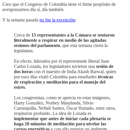
Creo que el Congreso de Colombia tiene el firme propósito de
avergonzarnos día sí, día también.
Y la semana pasada
no fue la excepción
:
Cerca de
15 representantes a la Cámara se sentaron
literalmente a respirar en medio de las agitadas
sesiones del parlamento
, que esta semana cierra la
legislatura.
En efecto, liderados por el representante liberal Juan
Carlos Lozada, los legisladores tuvieron una
sesión de
dos horas
con el maestro de India Akash Barwal, quien
por esos días visitó Colombia para enseñarles
técnicas
de respiración y meditación para el manejo del
estrés
.
Los congresistas, como se aprecia en estas imágenes,
Harry González, Norbey Marulanda, Silvio
Carrasquilla, Neftalí Santos, Óscar Hurtado, entre otros,
respiraron profundo. La idea de Lozada es
implementar que antes de iniciar cada plenaria se
haga 20 minutos de meditación para nivelar las
cargas energéticas
y con ello generar un ambiente