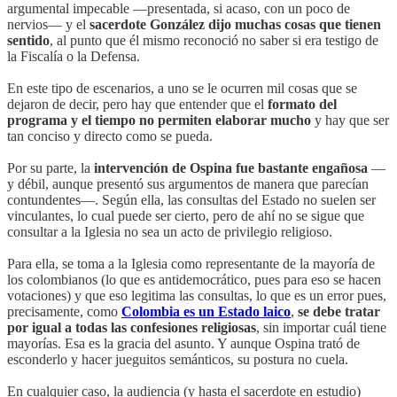
argumental impecable —presentada, si acaso, con un poco de
nervios— y el
sacerdote González dijo muchas cosas que tienen
sentido
, al punto que él mismo reconoció no saber si era testigo de
la Fiscalía o la Defensa.
En este tipo de escenarios, a uno se le ocurren mil cosas que se
dejaron de decir, pero hay que entender que el
formato del
programa y el tiempo no permiten elaborar mucho
y hay que ser
tan conciso y directo como se pueda.
Por su parte, la
intervención de Ospina fue bastante engañosa
—
y débil, aunque presentó sus argumentos de manera que parecían
contundentes—. Según ella, las consultas del Estado no suelen ser
vinculantes, lo cual puede ser cierto, pero de ahí no se sigue que
consultar a la Iglesia no sea un acto de privilegio religioso.
Para ella, se toma a la Iglesia como representante de la mayoría de
los colombianos (lo que es antidemocrático, pues para eso se hacen
votaciones) y que eso legitima las consultas, lo que es un error pues,
precisamente, como
Colombia es un Estado laico
,
se debe tratar
por igual a todas las confesiones religiosas
, sin importar cuál tiene
mayorías. Esa es la gracia del asunto. Y aunque Ospina trató de
esconderlo y hacer jueguitos semánticos, su postura no cuela.
En cualquier caso, la audiencia (y hasta el sacerdote en estudio)