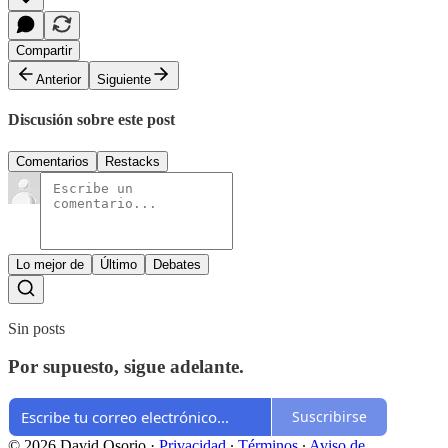
Compartir
Anterior
Siguiente
Discusión sobre este post
Comentarios
Restacks
Lo mejor de
Último
Debates
Sin posts
Por supuesto, sigue adelante.
Suscribirse
© 2026 David Osorio
·
Privacidad
∙
Términos
∙
Aviso de