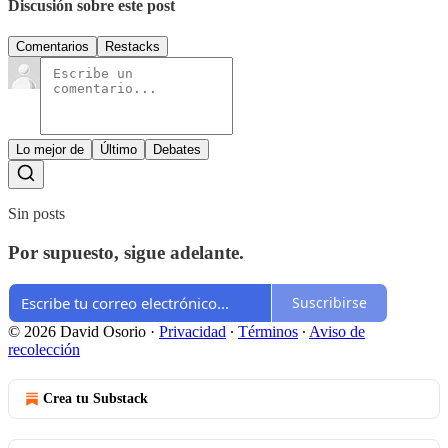
Discusión sobre este post
Comentarios
Restacks
Lo mejor de
Último
Debates
Sin posts
Por supuesto, sigue adelante.
Suscribirse
© 2026 David Osorio
·
Privacidad
∙
Términos
∙
Aviso de
recolección
Crea tu Substack