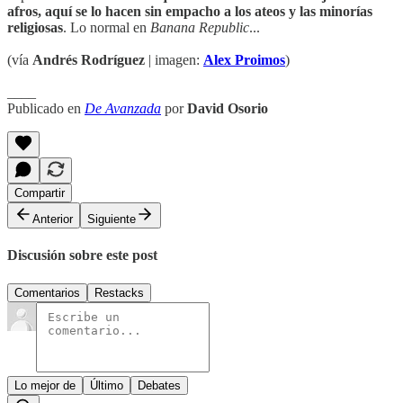
afros, aquí se lo hacen sin empacho a los ateos y las minorías
religiosas
. Lo normal en
Banana Republic
...
(vía
Andrés Rodríguez
| imagen:
Alex Proimos
)
____
Publicado en
De Avanzada
por
David Osorio
Compartir
Anterior
Siguiente
Discusión sobre este post
Comentarios
Restacks
Lo mejor de
Último
Debates