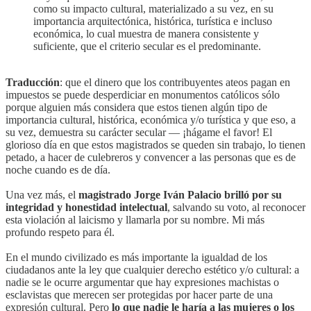
como su impacto cultural, materializado a su vez, en su
importancia arquitectónica, histórica, turística e incluso
económica, lo cual muestra de manera consistente y
suficiente, que el criterio secular es el predominante.
Traducción
: que el dinero que los contribuyentes ateos pagan en
impuestos se puede desperdiciar en monumentos católicos sólo
porque alguien más considera que estos tienen algún tipo de
importancia cultural, histórica, económica y/o turística y que eso, a
su vez, demuestra su carácter secular — ¡hágame el favor! El
glorioso día en que estos magistrados se queden sin trabajo, lo tienen
petado, a hacer de culebreros y convencer a las personas que es de
noche cuando es de día.
Una vez más, el
magistrado Jorge Iván Palacio brilló por su
integridad y honestidad intelectual
, salvando su voto, al reconocer
esta violación al laicismo y llamarla por su nombre. Mi más
profundo respeto para él.
En el mundo civilizado es más importante la igualdad de los
ciudadanos ante la ley que cualquier derecho estético y/o cultural: a
nadie se le ocurre argumentar que hay expresiones machistas o
esclavistas que merecen ser protegidas por hacer parte de una
expresión cultural. Pero
lo que nadie le haría a las mujeres o los