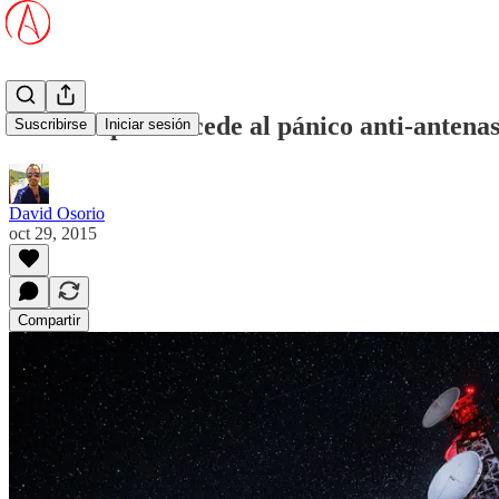
Corte Suprema cede al pánico anti-antena
Suscribirse
Iniciar sesión
David Osorio
oct 29, 2015
Compartir