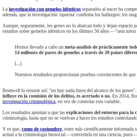
La
investigación con gemelos idénticos
separados al nacer ha comp
además, que la investigación 'opuesta' confirma los hallazgos: los r
Aunque, seguramente, los genes no lo abarcan todo y dejan espacio par
estudios sobre gemelos idénticos en los últimos 50 años —"
una tarea
Hemos llevado a cabo un
meta-análisis de prácticamente tod
14 millones de pares de gemelos a través de 39 países difere
[...]
Nuestros resultados proporcionan pruebas convincentes de que
Boutwell lo resume así: "no hay nada fuera del alcance de los genes".
influye en la comisión de los delitos, es acertado o no
. En 2014, Bo
investigación criminológica
, en vez de controlar esta variable.
Los resultados apuntan a que las
explicaciones del entorno para la c
criminología, hasta que no se vuelvan a hacer los estudios controlando
Y es que,
como de costumbre
, entre más científicamente informada s
actual a la criminología biosocial —convertirla en una ciencia, pues— s