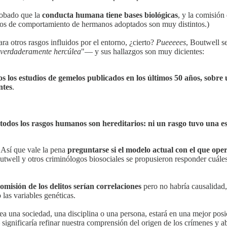
robado que la
conducta humana tiene bases biológicas
, y la comisión
asgos de comportamiento de hermanos adoptados son muy distintos.)
a otros rasgos influidos por el entorno, ¿cierto?
Pueeeees
, Boutwell s
 verdaderamente hercúlea
"— y sus hallazgos son muy dicientes:
os los estudios de gemelos publicados en los últimos 50 años, sobre
ntes
.
todos los rasgos humanos son hereditarios: ni un rasgo tuvo una 
 Así que vale la pena
preguntarse si el modelo actual con el que oper
utwell y otros criminólogos biosociales se propusieron responder cuále
omisión de los delitos serían correlaciones
pero no habría causalidad
 las variables genéticas.
ea una sociedad, una disciplina o una persona, estará en una mejor posi
ignificaría refinar nuestra comprensión del origen de los crímenes y abr