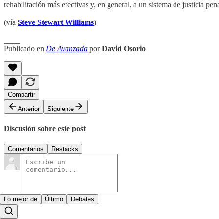
rehabilitación más efectivas y, en general, a un sistema de justicia p
(vía
Steve Stewart Williams
)
____
Publicado en
De Avanzada
por
David Osorio
Compartir
Anterior
Siguiente
Discusión sobre este post
Comentarios
Restacks
Lo mejor de
Último
Debates