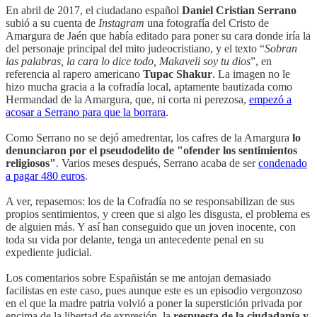
En abril de 2017, el ciudadano español
Daniel Cristian Serrano
subió a su cuenta de
Instagram
una fotografía del Cristo de
Amargura de Jaén que había editado para poner su cara donde iría la
del personaje principal del mito judeocristiano, y el texto “
Sobran
las palabras, la cara lo dice todo, Makaveli soy tu dios
”, en
referencia al rapero americano
Tupac Shakur
. La imagen no le
hizo mucha gracia a la cofradía local, aptamente bautizada como
Hermandad de la Amargura, que, ni corta ni perezosa,
empezó a
acosar a Serrano para que la borrara
.
Como Serrano no se dejó amedrentar, los cafres de la Amargura
lo
denunciaron por el pseudodelito de "ofender los sentimientos
religiosos"
. Varios meses después, Serrano acaba de ser
condenado
a pagar 480 euros
.
A ver, repasemos: los de la Cofradía no se responsabilizan de sus
propios sentimientos, y creen que si algo les disgusta, el problema es
de alguien más. Y así han conseguido que un joven inocente, con
toda su vida por delante, tenga un antecedente penal en su
expediente judicial.
Los comentarios sobre Españistán se me antojan demasiado
facilistas en este caso, pues aunque este es un episodio vergonzoso
en el que la madre patria volvió a poner la superstición privada por
encima de la libertad de expresión, la
respuesta de la ciudadanía y