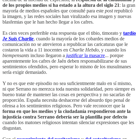
de los propios medios sí ha estado a la altura del siglo 21
: la gran
mayoría de medios españoles que consulté para este
post
republicó
la imagen, y las redes sociales han viralizado esa imagen y nuevas
blasfemias que le han hecho llegar a los cafres.
Es cien veces preferible esta respuesta que el tibio, timorato y
tardío
Je Suis Charlie
, cuando la mayoría de los cobardes medios de
comunicación no se atrevieron a republicar las caricaturas que le
costaron la vida a 11 inocentes en
Charlie Hebdo
, y cuando los
biempensants
incluso llegaron a
justificar
la masacre
... porque
aparentemente los cafres de Jaén deben responsabilizarse de sus
sentimientos ofendidos, pero esperar lo mismo de los musulmanes
sería exigir demasiado.
Y no es que este episodio no sea suficientmente malo en sí mismo,
ni que Serrano no merezca toda nuestra solidaridad, pero siempre es
bueno tratar de mantener las cosas en perspectiva y no sacarlas de
proporción. España necesita deshacerse del absurdo tipo penal de
ofensa a los sentimientos religiosos. Pero vale reconocer que la
forma en que los medios y la ciudadanía respondieron ante la
injusticia contra Serrano debería ser la plantilla por defecto
cuando los matones religiosos intentan silenciar expresiones que les
disgustan.