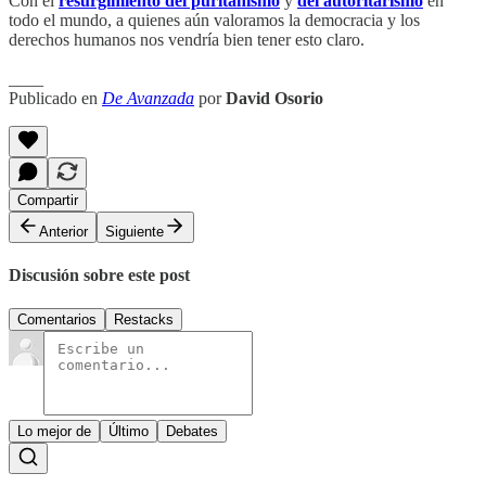
Con el
resurgimiento del puritanismo
y
del autoritarismo
en
todo el mundo, a quienes aún valoramos la democracia y los
derechos humanos nos vendría bien tener esto claro.
____
Publicado en
De Avanzada
por
David Osorio
Compartir
Anterior
Siguiente
Discusión sobre este post
Comentarios
Restacks
Lo mejor de
Último
Debates