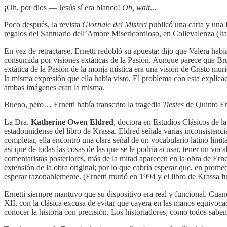
¡Oh, por dios — Jesús sí era blanco!
Oh, wait
...
Poco después, la revista
Giornale dei Misteri
publicó una carta y una f
regalos del Santuario dell’Amore Misericordioso, en Collevalenza (Ita
En vez de retractarse, Ernetti redobló su apuesta: dijo que Valera hab
consumida por visiones extáticas de la Pasión. Aunque parece que Bru
extática de la Pasión de la monja mística era una visión de Cristo mur
la misma expresión que ella había visto. El problema con esta explica
ambas imágenes eran la misma.
Bueno, pero… Ernetti había transcrito la tragedia
Tiestes
de Quinto Enn
La Dra.
Katherine Owen Eldred
, doctora en Estudios Clásicos de l
estadounidense del libro de Krassa. Eldred señala varias inconsistenc
completar, ella encontró una clara señal de un vocabulario latino limit
así que de todas las cosas de las que se le podría acusar, tener un voc
comentaristas posteriores, más de la mitad aparecen en la obra de Erne
extensión de la obra original; por lo que cabría esperar que, en prom
esperar razonablemente. (Ernetti murió en 1994 y el libro de Krassa 
Ernetti siempre mantuvo que su dispositivo era real y funcional. Cuan
XII, con la clásica excusa de evitar que cayera en las manos equivocad
conocer la historia con precisión. Los historiadores, como todos sabem