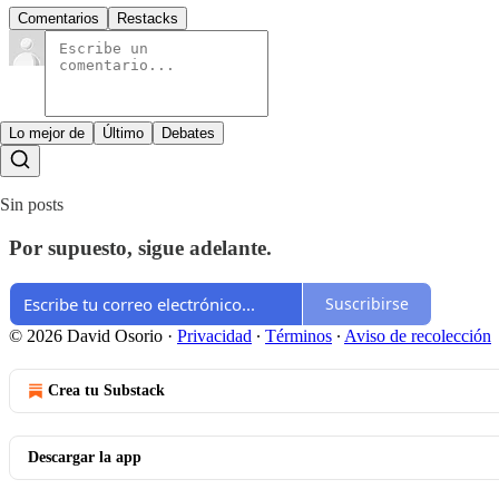
Comentarios
Restacks
Lo mejor de
Último
Debates
Sin posts
Por supuesto, sigue adelante.
Suscribirse
© 2026 David Osorio
·
Privacidad
∙
Términos
∙
Aviso de recolección
Crea tu Substack
Descargar la app