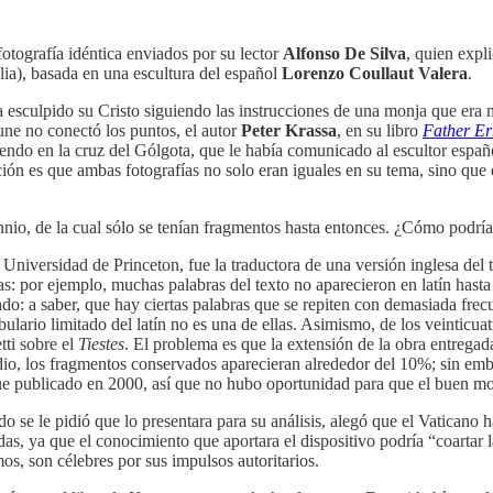
otografía idéntica enviados por su lector
Alfonso De Silva
, quien expl
lia), basada en una escultura del español
Lorenzo Coullaut Valera
.
ía esculpido su Cristo siguiendo las instrucciones de una monja que era m
ne no conectó los puntos, el autor
Peter Krassa
, en su libro
Father Er
iendo en la cruz del Gólgota, que le había comunicado al escultor españo
ción es que ambas fotografías no solo eran iguales en su tema, sino que
io, de la cual sólo se tenían fragmentos hasta entonces. ¿Cómo podría 
a Universidad de Princeton, fue la traductora de una versión inglesa del
ias: por ejemplo, muchas palabras del texto no aparecieron en latín has
ado: a saber, que hay ciertas palabras que se repiten con demasiada frecu
abulario limitado del latín no es una de ellas. Asimismo, de los veinticu
tti sobre el
Tiestes
. El problema es que la extensión de la obra entregada
edio, los fragmentos conservados aparecieran alrededor del 10%; sin em
fue publicado en 2000, así que no hubo oportunidad para que el buen mon
do se le pidió que lo presentara para su análisis, alegó que el Vatica
as, ya que el conocimiento que aportara el dispositivo podría “coartar l
os, son célebres por sus impulsos autoritarios.