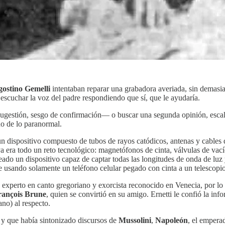
ostino Gemelli
intentaban reparar una grabadora averiada, sin demasiad
n escuchar la voz del padre respondiendo que sí, que le ayudaría.
 sugestión, sesgo de confirmación— o buscar una segunda opinión, escal
no de lo paranormal.
n dispositivo compuesto de tubos de rayos catódicos, antenas y cables 
a era todo un reto tecnológico: magnetófonos de cinta, válvulas de vac
eado un dispositivo capaz de captar todas las longitudes de onda de lu
e usando solamente un teléfono celular pegado con cinta a un telescopio
experto en canto gregoriano y exorcista reconocido en Venecia, por lo q
rançois Brune
, quien se convirtió en su amigo. Ernetti le confió la in
no) al respecto.
 y que había sintonizado discursos de
Mussolini
,
Napoleón
, el empera