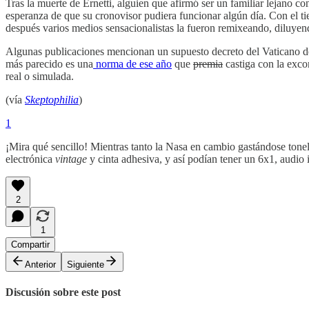
Tras la muerte de Ernetti, alguien que afirmó ser un familiar lejano 
esperanza de que su cronovisor pudiera funcionar algún día. Con el tie
después varios medios sensacionalistas la fueron remixeando, diluyend
Algunas publicaciones mencionan un supuesto decreto del Vaticano de 
más parecido es una
norma de ese año
que
premia
castiga con la exco
real o simulada.
(vía
Skeptophilia
)
1
¡Mira qué sencillo! Mientras tanto la Nasa en cambio gastándose tonel
electrónica
vintage
y cinta adhesiva, y así podían tener un 6x1, audio 
2
1
Compartir
Anterior
Siguiente
Discusión sobre este post