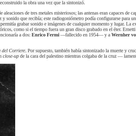
reconstruido la obra una vez que la sintonizó.
de aleaciones de tres metales misteriosos; las antenas eran capaces de c
 y sonido que recibía; este radiogoniómetro podía configurarse para un 
ermitía grabar sonido e imágenes de cualquier momento y lugar. La exp
óricos, como si el tiempo fuera un gran disco grabado en el éter. Ernet
ncionaría a dos:
Enrico Fermi
—fallecido en 1954— y a
Wernher v
del Corriere
. Por supuesto, también había sintonizado la muerte y cru
un
close
-
up
de la cara del palestino mientras colgaba de la cruz — lam