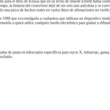
contó para el libro de Krassa que en su lecho de muerte Ernetti había c
mpo, la historia del cronovisor dejó de ser solo una anécdota y se convir
o una pizca de hechos reales en varios litros de afirmaciones no verific
1988 que excomulgaría a cualquiera que utilizara un dispositivo simila
munión a quien utilice cualquier medio electrónico para grabar o difund
adas de pasta en telescopios específicos para rayos X, infrarrojo, gam
incluido.