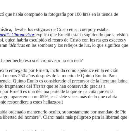
icó que había comprado la fotografía por 100 liras en la tienda de
ística, llevaba los estigmas de Cristo en su cuerpo y estaba
netti’s Chronovisor
explica que Ernetti estaba sugiriendo que la visión
l, quien habría esculpido el rostro de Cristo con los rasgos exactos y
 eran
idénticas
en las sombras y los reflejos de luz, lo que significa que
haber hecho eso si el cronovisor no era real?
 texto entregado por Ernetti, incluida como apéndice en la edición
ta al menos 250 años después de la muerte de Quinto Ennio. Para
encia. Quinto Ennio es considerado el precursor de la literatura latina,
atro fragmentos del
Tiestes
que se han conservado gracias a
 por Ernetti es una décima parte de la que se calcula que es la
bargo, aparecen en un 65%, casi siete veces más de lo que cabría
je respondiera a estos hallazgos.)
no había ordenado mantenerlo oculto, supuestamente por mandato de Pío
a libertad del hombre”. Claro: nada más peligroso para la libertad que