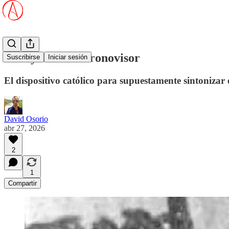
La leyenda del cronovisor
Suscribirse
Iniciar sesión
El dispositivo católico para supuestamente sintonizar
David Osorio
abr 27, 2026
2
1
Compartir