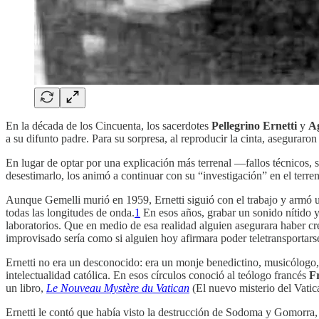
En la década de los Cincuenta, los sacerdotes
Pellegrino Ernetti
y
Ag
a su difunto padre. Para su sorpresa, al reproducir la cinta, aseguraro
En lugar de optar por una explicación más terrenal —fallos técnicos,
desestimarlo, los animó a continuar con su “investigación” en el terre
Aunque Gemelli murió en 1959, Ernetti siguió con el trabajo y armó u
todas las longitudes de onda.
1
En esos años, grabar un sonido nítido y
laboratorios. Que en medio de esa realidad alguien asegurara haber cr
improvisado sería como si alguien hoy afirmara poder teletransportars
Ernetti no era un desconocido: era un monje benedictino, musicólogo, 
intelectualidad católica. En esos círculos conoció al teólogo francés
F
un libro,
Le Nouveau Mystère du Vatican
(El nuevo misterio del Vatica
Ernetti le contó que había visto la destrucción de Sodoma y Gomorra,