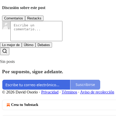
Discusión sobre este post
Comentarios
Restacks
Lo mejor de
Último
Debates
Sin posts
Por supuesto, sigue adelante.
Suscribirse
© 2026 David Osorio
·
Privacidad
∙
Términos
∙
Aviso de recolección
Crea tu Substack