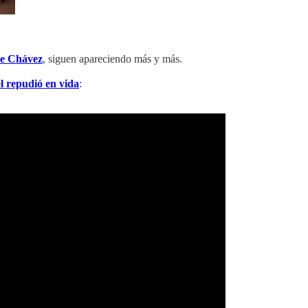
de Chávez
, siguen apareciendo más y más.
él repudió en vida
: