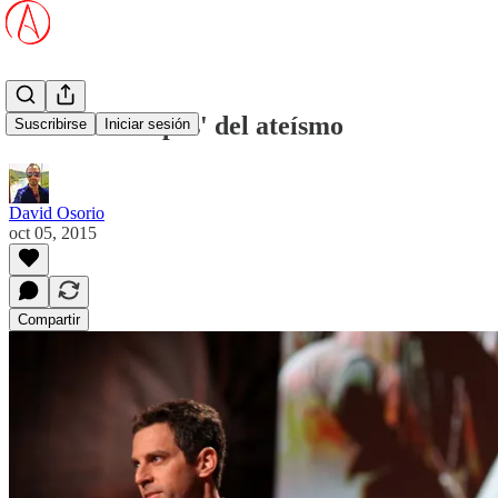
Sobre las 'culpas' del ateísmo
Suscribirse
Iniciar sesión
David Osorio
oct 05, 2015
Compartir