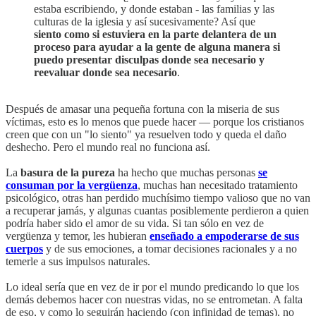
estaba escribiendo, y donde estaban - las familias y las
culturas de la iglesia y así sucesivamente? Así que
siento como si estuviera en la parte delantera de un
proceso para ayudar a la gente de alguna manera si
puedo presentar disculpas donde sea necesario y
reevaluar donde sea necesario
.
Después de amasar una pequeña fortuna con la miseria de sus
víctimas, esto es lo menos que puede hacer — porque los cristianos
creen que con un "lo siento" ya resuelven todo y queda el daño
deshecho. Pero el mundo real no funciona así.
La
basura de la pureza
ha hecho que muchas personas
se
consuman por la vergüenza
, muchas han necesitado tratamiento
psicológico, otras han perdido muchísimo tiempo valioso que no van
a recuperar jamás, y algunas cuantas posiblemente perdieron a quien
podría haber sido el amor de su vida. Si tan sólo en vez de
vergüenza y temor, les hubieran
enseñado a empoderarse de sus
cuerpos
y de sus emociones, a tomar decisiones racionales y a no
temerle a sus impulsos naturales.
Lo ideal sería que en vez de ir por el mundo predicando lo que los
demás debemos hacer con nuestras vidas, no se entrometan. A falta
de eso, y como lo seguirán haciendo (con infinidad de temas), no