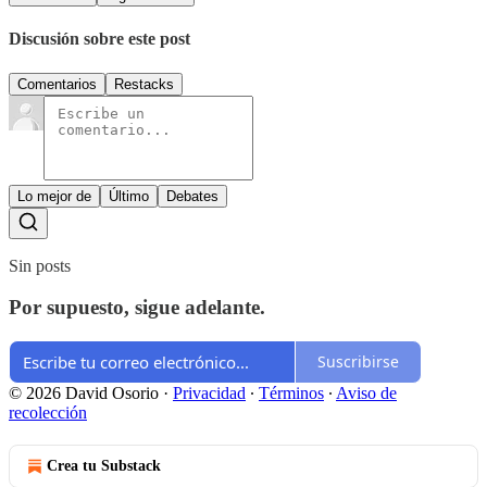
Discusión sobre este post
Comentarios
Restacks
Lo mejor de
Último
Debates
Sin posts
Por supuesto, sigue adelante.
Suscribirse
© 2026 David Osorio
·
Privacidad
∙
Términos
∙
Aviso de
recolección
Crea tu Substack