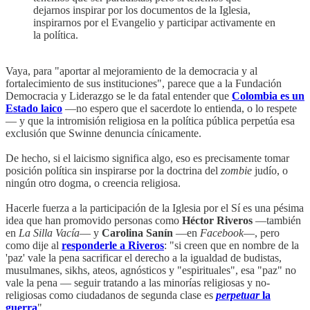
dejarnos inspirar por los documentos de la Iglesia,
inspirarnos por el Evangelio y participar activamente en
la política.
Vaya, para "aportar al mejoramiento de la democracia y al
fortalecimiento de sus instituciones", parece que a la Fundación
Democracia y Liderazgo se le da fatal entender que
Colombia es un
Estado laico
—no espero que el sacerdote lo entienda, o lo respete
— y que la intromisión religiosa en la política pública perpetúa esa
exclusión que Swinne denuncia cínicamente.
De hecho, si el laicismo significa algo, eso es precisamente tomar
posición política sin inspirarse por la doctrina del
zombie
judío, o
ningún otro dogma, o creencia religiosa.
Hacerle fuerza a la participación de la Iglesia por el Sí es una pésima
idea que han promovido personas como
Héctor Riveros
—también
en
La Silla Vacía
— y
Carolina Sanín
—en
Facebook
—, pero
como dije al
responderle a Riveros
: "si creen que en nombre de la
'paz' vale la pena sacrificar el derecho a la igualdad de budistas,
musulmanes, sikhs, ateos, agnósticos y "espirituales", esa "paz" no
vale la pena — seguir tratando a las minorías religiosas y no-
religiosas como ciudadanos de segunda clase es
perpetuar
la
guerra
".