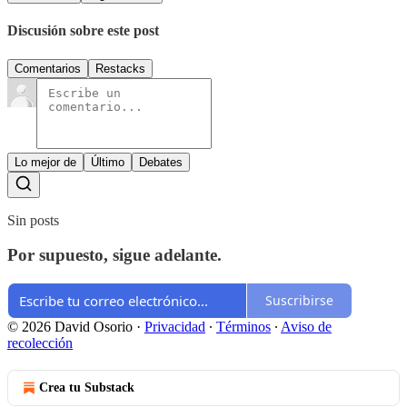
Discusión sobre este post
Comentarios
Restacks
Lo mejor de
Último
Debates
Sin posts
Por supuesto, sigue adelante.
Suscribirse
© 2026 David Osorio
·
Privacidad
∙
Términos
∙
Aviso de
recolección
Crea tu Substack