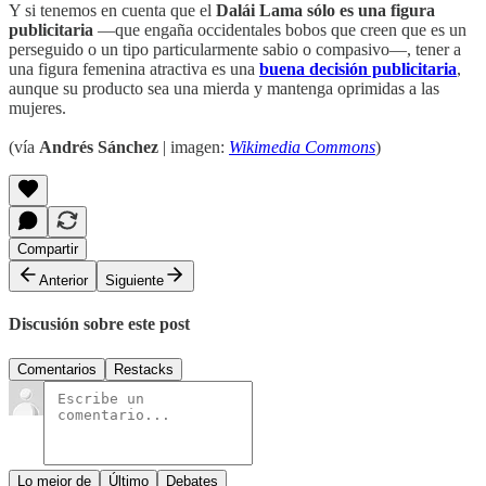
Y si tenemos en cuenta que el
Dalái Lama sólo es una figura
publicitaria
—que engaña occidentales bobos que creen que es un
perseguido o un tipo particularmente sabio o compasivo—, tener a
una figura femenina atractiva es una
buena decisión publicitaria
,
aunque su producto sea una mierda y mantenga oprimidas a las
mujeres.
(vía
Andrés Sánchez
| imagen:
Wikimedia Commons
)
Compartir
Anterior
Siguiente
Discusión sobre este post
Comentarios
Restacks
Lo mejor de
Último
Debates