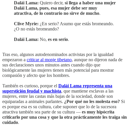
Dalái Lama:
Quiero decir,
si llega a haber una mujer
Dalái Lama, pues, esa mujer debe ser muy
atractiva, de lo contrario no sirve de mucho
.
Clive Myrie:
¿En serio? Asumo que estás bromeando.
¿O no estás bromeando?
Dalái Lama:
No,
es en serio
.
Tras eso, algunos autodenominados activistas por la igualdad
empezaron a
criticar al monje tibetano
, aunque no dijeron nada de
sus declaraciones unos minutos antes cuando dijo que
biológicamente las mujeres tienen más potencial para mostrar
compasión y afecto que los hombres.
También es curioso, porque el
Dalái Lama representa una
superstición feudal y machista
, que mantiene esclavas a las
mujeres, entre las castas más bajas de la sociedad, donde son
equiparadas a animales parlantes.
¿Por qué no les molesta eso?
Si
es porque esa es su cultura, cabe suponer que lo de la sucesora
atractiva también sea parte de su cultura —
es muy hipócrita
criticarlo por una cosa y que la otra prácticamente les traiga sin
cuidado
.