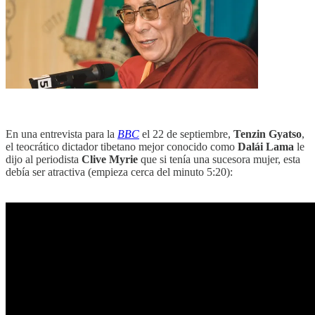
En una entrevista para la
BBC
el 22 de septiembre,
Tenzin Gyatso
,
el teocrático dictador tibetano mejor conocido como
Dalái Lama
le
dijo al periodista
Clive Myrie
que si tenía una sucesora mujer, esta
debía ser atractiva (empieza cerca del minuto 5:20):