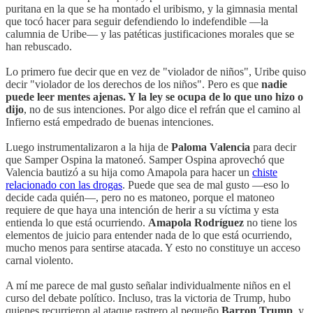
puritana en la que se ha montado el uribismo, y la gimnasia mental
que tocó hacer para seguir defendiendo lo indefendible —la
calumnia de Uribe— y las patéticas justificaciones morales que se
han rebuscado.
Lo primero fue decir que en vez de "violador de niños", Uribe quiso
decir "violador de los derechos de los niños". Pero es que
nadie
puede leer mentes ajenas. Y la ley se ocupa de lo que uno hizo o
dijo
, no de sus intenciones. Por algo dice el refrán que el camino al
Infierno está empedrado de buenas intenciones.
Luego instrumentalizaron a la hija de
Paloma Valencia
para decir
que Samper Ospina la matoneó. Samper Ospina aprovechó que
Valencia bautizó a su hija como Amapola para hacer un
chiste
relacionado con las drogas
. Puede que sea de mal gusto —eso lo
decide cada quién—, pero no es matoneo, porque el matoneo
requiere de que haya una intención de herir a su víctima y esta
entienda lo que está ocurriendo.
Amapola Rodríguez
no tiene los
elementos de juicio para entender nada de lo que está ocurriendo,
mucho menos para sentirse atacada. Y esto no constituye un acceso
carnal violento.
A mí me parece de mal gusto señalar individualmente niños en el
curso del debate político. Incluso, tras la victoria de Trump, hubo
quienes recurrieron al ataque rastrero al pequeño
Barron Trump
, y