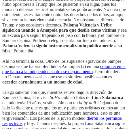
hubo opositores a Trump que los pusieron en su lugar, pues los
niños no deberían ser instrumentalizados políticamente. No creo que
esto atente necesariamente contra los derechos de los niños, aunque
sí va contra la más elemental decencia. No obstante, a diferencia de
Trump y sus opositores decentes,
Paloma Valencia y Uribe
siguieron usando a Amapola para que desfile como víctima
y sea
su excusa para seguir trapeando el piso con la honra y el nombre de
Samper Ospina. Pudiendo elegir dejarla por fuera de todo esto,
Paloma Valencia siguió instrumentalizando políticamente a su
hija
. ¡Pobre niña!
Ahí no termina la cosa. Otro de los supuestos agravios de Samper
Ospina es que habría ofendido a Antioquia (?) en una
columna en la
que llama a la independencia de ese departamento
. Pero ofender a
un Departamento —si es que eso es siquiera posible—
no es
acceder carnalmente a un menor de edad
.
Luego salieron con que, mientras estuvo bajo la dirección de
Samper Ospina, la revista
SoHo
publicó fotos de
Lina Salamanca
cuando tenía 15 años, vestida sólo con un
baby doll
. Dejando de
lado lo diciente que es que los muy puritanos uribistas conozcan tan
bien los contenidos de una publicación para hombres, esto es una
tergiversación. Los padres de la joven modelo
dieron los permisos
respectivos
y hoy, 15 años después, la propia Lina Salamanca sigue
con una exitosa carrera de modelaje y no se arrepiente en lo absoluto