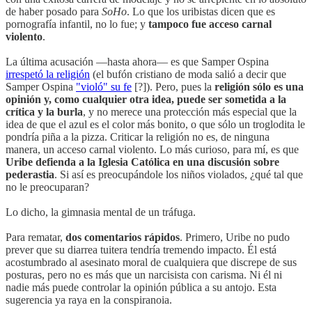
de haber posado para
SoHo
. Lo que los uribistas dicen que es
pornografía infantil, no lo fue; y
tampoco fue acceso carnal
violento
.
La última acusación —hasta ahora— es que Samper Ospina
irrespetó la religión
(el bufón cristiano de moda salió a decir que
Samper Ospina
"violó" su fe
[?]). Pero, pues la
religión sólo es una
opinión y, como cualquier otra idea, puede ser sometida a la
crítica y la burla
, y no merece una protección más especial que la
idea de que el azul es el color más bonito, o que sólo un troglodita le
pondría piña a la pizza. Criticar la religión no es, de ninguna
manera, un acceso carnal violento. Lo más curioso, para mí, es que
Uribe defienda a la Iglesia Católica en una discusión sobre
pederastia
. Si así es preocupándole los niños violados, ¿qué tal que
no le preocuparan?
Lo dicho, la gimnasia mental de un tráfuga.
Para rematar,
dos comentarios rápidos
. Primero, Uribe no pudo
prever que su diarrea tuitera tendría tremendo impacto. Él está
acostumbrado al asesinato moral de cualquiera que discrepe de sus
posturas, pero no es más que un narcisista con carisma. Ni él ni
nadie más puede controlar la opinión pública a su antojo. Esta
sugerencia ya raya en la conspiranoia.