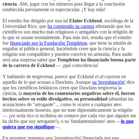
ciencia
.
Ahh
, jugar con los números para llegar a la conclusión
establecida previamente es espectacular. ¡Y hay más!
El estudio fue dirigido por una tal
Elaine Ecklund
, socióloga de la
Universidad Rice, que
ha construido su carrera
afirmando que los
científicos son mucho más religiosos o amigables con la religión de
lo que se asume normalmente. Para más inri, resulta que el estudio
fue
financiado por la Fundación Templeton
, que tiene la misión de
engañar al público general, haciéndole creer que la ciencia y la
religión son compatibles y pueden convivir en armonía. Para nadie
será una sorpresa saber que
Templeton ha financiado buena parte
de la carrera de Ecklund
— ¡qué coincidencia!
Y hablando de tergiversar, parece que Ecklund
et al
cayeron en
aquello de lo que acusan a Dawkins. Aunque
su 'investigación'
dice
que los científicos británicos creen que Dawkins tergiversa la
ciencia, la
mayoría de los comentarios negativos sobre él, fueron
hechos sobre su estilo divulgativo, su personalidad
(abundan las
acusaciones de "arrogante"... como le ocurre a cualquier ateo
intelectualmente honesto, que no trate diplomáticamente la religión
— ¡yo sería rico si recibiera un centavo por cada vez que alguien me
ha dicho que soy arrogante!), o su 'fundamentalismo' ateo —
lo que
quiera que eso signifique
—.
En resumen: tenemos una 'investigación' financiada por una