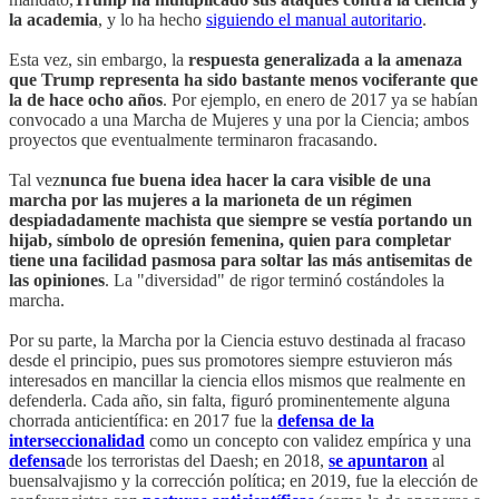
la academia
, y lo ha hecho
siguiendo el manual autoritario
.
Esta vez, sin embargo, la
respuesta generalizada a la amenaza
que Trump representa ha sido bastante menos vociferante que
la de hace ocho años
. Por ejemplo, en enero de 2017 ya se habían
convocado a una Marcha de Mujeres y una por la Ciencia; ambos
proyectos que eventualmente terminaron fracasando.
Tal vez
nunca fue buena idea hacer la cara visible de una
marcha por las mujeres a la marioneta de un régimen
despiadadamente machista que siempre se vestía portando un
hijab, símbolo de opresión femenina, quien para completar
tiene una facilidad pasmosa para soltar las más antisemitas de
las opiniones
. La "diversidad" de rigor terminó costándoles la
marcha.
Por su parte, la Marcha por la Ciencia estuvo destinada al fracaso
desde el principio, pues sus promotores siempre estuvieron más
interesados en mancillar la ciencia ellos mismos que realmente en
defenderla. Cada año, sin falta, figuró prominentemente alguna
chorrada anticientífica: en 2017 fue la
defensa de la
interseccionalidad
como un concepto con validez empírica y una
defensa
de los terroristas del Daesh; en 2018,
se apuntaron
al
buensalvajismo y la corrección política; en 2019, fue la elección de