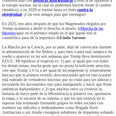
conferencistas con
posturas anticientíficas
(como la de oponerse a
la energía nuclear, sin la cual no podremos hacerle frente al cambio
climático), y en 2020 se fueron lanza en ristre
contra la
objetividad
. ¡Con esos amigos para qué enemigos!
En 2025, tres años después de que los Magistrados elegidos por
Trump ayudaron a abolir el derecho al aborto, la
Marcha de las
Mujeres
sigue en el anémico estado en el que quedó tras el
catastrófico paso de la impostora de
Linda Sarsour
.
La Marcha por la Ciencia, por su parte, dejó de convocarse durante
la administración de Joe Biden; y, para bien o para mal, tampoco ha
vuelto a aparecer en las seis semanas que Trump lleva destruyendo
EEUU. Mi hipótesis al respecto es: 1) que, al igual que con todos
los demás temas, mucha gente que no presta la suficiente atención,
cree que Trump 2.0 va a ser igual de incompetente (y relativamente
inocuo) que la primera versión; desconociendo que en esta ocasión
está rodeado de verdaderos fascistas que no están para ser niñeras y
esconderle los documentos sino para manipularlo y hacer que firme
auténticas barbaridades; y 2) que muchos otros ya vivieron su
fantasía de hacer parte de la #Resistencia la primera vez, quemaron
la etapa, y lo sacaron de su sistema, y que los que todavía no lo
superan han terminado formando grupos en redes sociales con
nombres tan ridículos y rimbombantes como Brigada Nerd
Antifascista o así, donde consiguen subidones de dopamina soñando