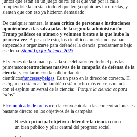
juntos que están en un juego de rol en el que van por la calle
rompiéndole la cresta a todo el que tenga opiniones incorrectas, y
sienten que con eso ya hicieron demasiado.
De cualquier manera, la
masa crítica de personas e instituciones
oponiéndose a las salvajadas de la segunda administración
Trump palidece en número y volumen frente a la que hubo la
primera vez
. A pesar de esto, los científicos americanos ya han
empezado a organizarse para defender la ciencia, precisamente bajo
ese lema :
Stand Up for Science 2025
.
El viernes de la semana pasada se celebraron en todo el país las
primeras
concentraciones masivas de la campaña de defensa de la
ciencia
, y contaron con la solidaridad de
científicos
franceses
y
belgas
. Es un paso en la dirección correcta. El
eslógan en esta ocasión también está mucho más en consonancia
con el espíritu universal de la ciencia: "
Porque la ciencia es para
todos
".
El
comunicado de prensa
con la convocatoria a las concentraciones es
bastante directo en los objetivos de la campaña:
Nuestro
principal objetivo: defender la ciencia
como
un bien público y pilar central del progreso social.