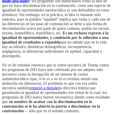
motte-and-bailey
: los programas son publicitados como la idea de
que no haya discriminación en la contratación, como una especie de
igualdad de oportunidades meritocrática (y son defendidos en estos
términos). Sin embargo, en la práctica, la idea es bastante más
siniestra, pues la palabra "equidad" implica que todas y cada una de
las diferencias en las tasas de contratación se debe a una forma de
discriminación activa por parte de quien contrata: podría ser racista,
sexista, homofóbico, transfóbico, etc.
Es un rechazo expreso a la
igualdad de oportunidades, y cambiarlo por la adhesión a una
igualdad de resultados a rajatabla
que no admite que en la vida
hay accidentes, dinámicas demográficas, incompetencia,
negligencia, ni diferencias individuales en aptitud, capacidad y
desempeño.
No es de extrañar entonces que la orden ejecutiva de Trump contra
los programas de DEI haya sido celebrada por sus adeptos más
pocoseso como la derogación de un sistema de cuotas
antimeritocrático (que, si lo es o no lo es termina siendo una
distinción sin diferencia). El problema es que con esa orden
ejecutiva también
empezó a demoler
la directiva federal que
garantizaba la igualdad de oportunidades (en virtud de la cual, los
programas de DEI nunca fueron necesarios); dando como resultado
que
en nombre de acabar con la discriminación en la
contratación se le ha abierto la puerta a discriminar en la
contratación
— sólo que en el sentido contrario.