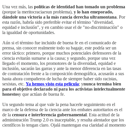
Una vez más, las
políticas de identidad han tomado un problema
(porque la meritocracia
es
un problema),
y lo han emeporado,
dándole una victoria a la más rancia derecha ultramontana
. Por
esta razón, habría sido preferible evitar el término "diversidad,
equidad e inclusión", y en cambio usar el de "no-discriminación" o
la igualdad de oportunidades.
Aún si el término fue incluido de buena fe en el comunicado de
prensa, sin conocer realmente todo su bagaje, este podría ser un
error táctico: primero, porque muchos potenciales defensores de la
ciencia evitarán sumarse a la causa; y segundo, porque una vez
llegado el momento, los promotores de la diversidad, equidad e
inclusión, sacarán las garras y ante la menor diferencia en las tasas
de contratación frente a la composición demográfica, acusarán a sus
hasta ahora compañeros de lucha de siempre haber sido racistas,
sexistas, etc.
Ya hemos visto esta película
; y
nunca termina bien
para el objetivo declarado ni para los activistas intelectualmente
honestos
y que actúan de buena fe.
Un segundo tema al que vale la pena hacerle seguimiento en el
marco de la defensa de la ciencia ante los embates autoritarios es el
de la
censura e interferencia gubernamental
. Esta actitud de la
administración Trump 2.0 es inaceptable, y resulta alentador que los
científicos lo tengan claro. Ojalá mantengan esa claridad al momento