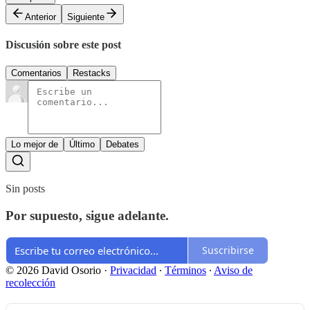
Anterior
Siguiente
Discusión sobre este post
Comentarios
Restacks
Lo mejor de
Último
Debates
Sin posts
Por supuesto, sigue adelante.
Suscribirse
© 2026 David Osorio
·
Privacidad
∙
Términos
∙
Aviso de
recolección