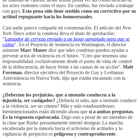
los actos violentos como el suyo. En cambio, fue enviado a trabajar
con gays.
Esta pena sólo tiene sentido como un correctivo por su
actitud repugnante hacia los homosexuales
.
Casi nadie parece compartir mi consternación. El artículo del
New
York Times
sobre la condena lleva el título de aprobación:
"
Lanzador de cerveza enviado a un lugar apropiado para que se
calme
". En el Proyecto de Sentencia en Washington, el director
asistente
Marc Mauer
dice que tales condenas pueden ayudar a
prevenir actos de violencia en el futuro. "Creo que tenemos una
responsabilidad, exclusivamente desde el punto de vista de control
de la delincuencia, de hacer frente a las causas de su acción".
Matt
Foreman
, director ejecutivo del Proyecto de Gay y Lesbianas
Antiviolencia en Nueva York, dijo que estaba encantado con la
sentencia.
¿Deberían los prejuicios, que a menudo conducen a la
injusticia, ser castigados?
¿Debería el odio, que a menudo conduce
a la violencia, ser un crimen? Más y más estadounidenses
bienintencionados están diciendo ahora que
sí a ambas preguntas.
Es la respuesta equivocada
. Digo esto a pesar de ser miembro de
la clase que Burke presuntamente intentó denigrar. La marcha
encabezada por la minoría hacia el activismo de actitudes y la
vigilancia de prejuicios es
peligrosa y contraproducente
.