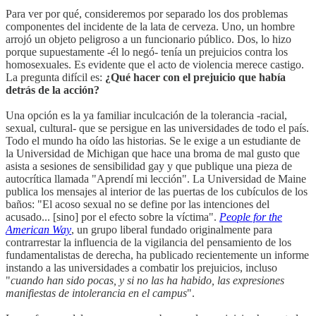
Para ver por qué, consideremos por separado los dos problemas
componentes del incidente de la lata de cerveza. Uno, un hombre
arrojó un objeto peligroso a un funcionario público. Dos, lo hizo
porque supuestamente -él lo negó- tenía un prejuicios contra los
homosexuales. Es evidente que el acto de violencia merece castigo.
La pregunta difícil es:
¿Qué hacer con el prejuicio que había
detrás de la acción?
Una opción es la ya familiar inculcación de la tolerancia -racial,
sexual, cultural- que se persigue en las universidades de todo el país.
Todo el mundo ha oído las historias. Se le exige a un estudiante de
la Universidad de Michigan que hace una broma de mal gusto que
asista a sesiones de sensibilidad gay y que publique una pieza de
autocrítica llamada "Aprendí mi lección". La Universidad de Maine
publica los mensajes al interior de las puertas de los cubículos de los
baños: "El acoso sexual no se define por las intenciones del
acusado... [sino] por el efecto sobre la víctima".
People for the
American Way
, un grupo liberal fundado originalmente para
contrarrestar la influencia de la vigilancia del pensamiento de los
fundamentalistas de derecha, ha publicado recientemente un informe
instando a las universidades a combatir los prejuicios, incluso
"
cuando han sido pocas, y si no las ha habido, las expresiones
manifiestas de intolerancia en el campus
".