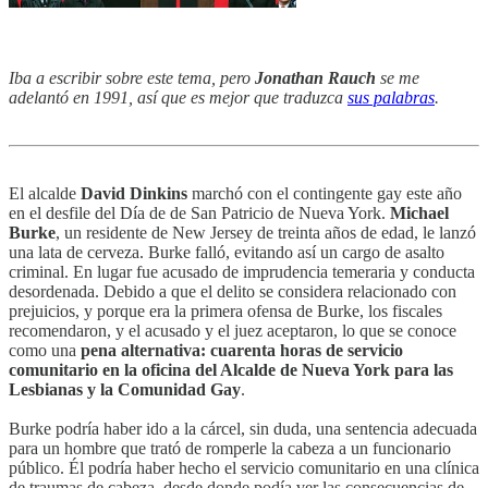
Iba a escribir sobre este tema, pero
Jonathan Rauch
se me
adelantó en 1991, así que es mejor que traduzca
sus palabras
.
El alcalde
David Dinkins
marchó con el contingente gay este año
en el desfile del Día de de San Patricio de Nueva York.
Michael
Burke
, un residente de New Jersey de treinta años de edad, le lanzó
una lata de cerveza. Burke falló, evitando así un cargo de asalto
criminal. En lugar fue acusado de imprudencia temeraria y conducta
desordenada. Debido a que el delito se considera relacionado con
prejuicios, y porque era la primera ofensa de Burke, los fiscales
recomendaron, y el acusado y el juez aceptaron, lo que se conoce
como una
pena alternativa: cuarenta horas de servicio
comunitario en la oficina del Alcalde de Nueva York para las
Lesbianas y la Comunidad Gay
.
Burke podría haber ido a la cárcel, sin duda, una sentencia adecuada
para un hombre que trató de romperle la cabeza a un funcionario
público. Él podría haber hecho el servicio comunitario en una clínica
de traumas de cabeza, desde donde podía ver las consecuencias de