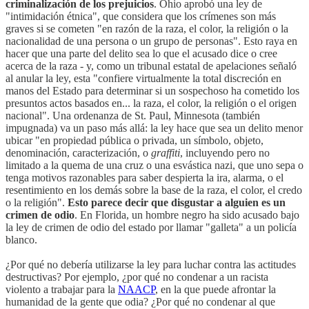
criminalización de los prejuicios
. Ohio aprobó una ley de
"intimidación étnica", que considera que los crímenes son más
graves si se cometen "en razón de la raza, el color, la religión o la
nacionalidad de una persona o un grupo de personas". Esto raya en
hacer que una parte del delito sea lo que el acusado dice o cree
acerca de la raza - y, como un tribunal estatal de apelaciones señaló
al anular la ley, esta "confiere virtualmente la total discreción en
manos del Estado para determinar si un sospechoso ha cometido los
presuntos actos basados ​​en... la raza, el color, la religión o el origen
nacional". Una ordenanza de St. Paul, Minnesota (también
impugnada) va un paso más allá: la ley hace que sea un delito menor
ubicar "en propiedad pública o privada, un símbolo, objeto,
denominación, caracterización, o
graffiti
, incluyendo pero no
limitado a la quema de una cruz o una esvástica nazi, que uno sepa o
tenga motivos razonables para saber despierta la ira, alarma, o el
resentimiento en los demás sobre la base de la raza, el color, el credo
o la religión".
Esto parece decir que disgustar a alguien es un
crimen de odio
. En Florida, un hombre negro ha sido acusado bajo
la ley de crimen de odio del estado por llamar "galleta" a un policía
blanco.
¿Por qué no debería utilizarse la ley para luchar contra las actitudes
destructivas? Por ejemplo, ¿por qué no condenar a un racista
violento a trabajar para la
NAACP
, en la que puede afrontar la
humanidad de la gente que odia? ¿Por qué no condenar al que