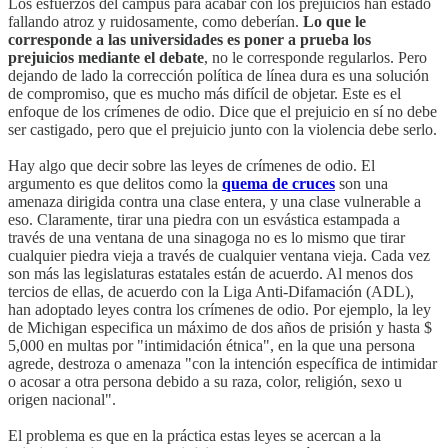
Los esfuerzos del campus para acabar con los prejuicios han estado
fallando atroz y ruidosamente, como deberían.
Lo que le
corresponde a las universidades es poner a prueba los
prejuicios mediante el debate
, no le corresponde regularlos. Pero
dejando de lado la corrección política de línea dura es una solución
de compromiso, que es mucho más difícil de objetar. Este es el
enfoque de los crímenes de odio. Dice que el prejuicio en sí no debe
ser castigado, pero que el prejuicio junto con la violencia debe serlo.
Hay algo que decir sobre las leyes de crímenes de odio. El
argumento es que delitos como la
quema de cruces
son una
amenaza dirigida contra una clase entera, y una clase vulnerable a
eso. Claramente, tirar una piedra con un esvástica estampada a
través de una ventana de una sinagoga no es lo mismo que tirar
cualquier piedra vieja a través de cualquier ventana vieja. Cada vez
son más las legislaturas estatales están de acuerdo. Al menos dos
tercios de ellas, de acuerdo con la Liga Anti-Difamación (ADL),
han adoptado leyes contra los crímenes de odio. Por ejemplo, la ley
de Michigan especifica un máximo de dos años de prisión y hasta $
5,000 en multas por "intimidación étnica", en la que una persona
agrede, destroza o amenaza "con la intención específica de intimidar
o acosar a otra persona debido a su raza, color, religión, sexo u
origen nacional".
El problema es que en la práctica estas leyes se acercan a la