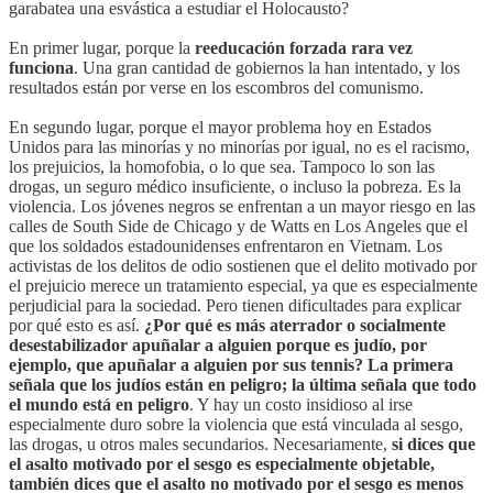
garabatea una esvástica a estudiar el Holocausto?
En primer lugar, porque la
reeducación forzada rara vez
funciona
. Una gran cantidad de gobiernos la han intentado, y los
resultados están por verse en los escombros del comunismo.
En segundo lugar, porque el mayor problema hoy en Estados
Unidos para las minorías y no minorías por igual, no es el racismo,
los prejuicios, la homofobia, o lo que sea. Tampoco lo son las
drogas, un seguro médico insuficiente, o incluso la pobreza. Es la
violencia. Los jóvenes negros se enfrentan a un mayor riesgo en las
calles de South Side de Chicago y de Watts en Los Angeles que el
que los soldados estadounidenses enfrentaron en Vietnam. Los
activistas de los delitos de odio sostienen que el delito motivado por
el prejuicio merece un tratamiento especial, ya que es especialmente
perjudicial para la sociedad. Pero tienen dificultades para explicar
por qué esto es así.
¿Por qué es más aterrador o socialmente
desestabilizador apuñalar a alguien porque es judío, por
ejemplo, que apuñalar a alguien por sus tennis? La primera
señala que los judíos están en peligro; la última señala que todo
el mundo está en peligro
. Y hay un costo insidioso al irse
especialmente duro sobre la violencia que está vinculada al sesgo,
las drogas, u otros males secundarios. Necesariamente,
si dices que
el asalto motivado por el sesgo es especialmente objetable,
también dices que el asalto no motivado por el sesgo es menos