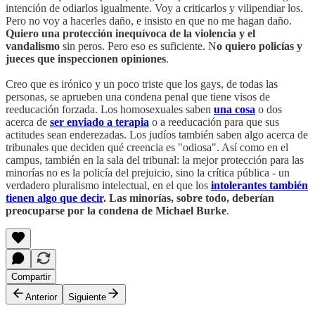
intención de odiarlos igualmente. Voy a criticarlos y vilipendiar los.
Pero no voy a hacerles daño, e insisto en que no me hagan daño.
Quiero una protección inequívoca de la violencia y el
vandalismo
sin peros. Pero eso es suficiente. N
o quiero policías y
jueces que inspeccionen opiniones
.
Creo que es irónico y un poco triste que los gays, de todas las
personas, se aprueben una condena penal que tiene visos de
reeducación forzada. Los homosexuales saben
una cosa
o dos
acerca de
ser enviado a terapia
o a reeducación para que sus
actitudes sean enderezadas. Los judíos también saben algo acerca de
tribunales que deciden qué creencia es "odiosa". Así como en el
campus, también en la sala del tribunal: la mejor protección para las
minorías no es la policía del prejuicio, sino la crítica pública - un
verdadero pluralismo intelectual, en el que los
intolerantes también
tienen algo que decir
. Las minorías, sobre todo, deberían
preocuparse por la condena de Michael Burke
.
Compartir
Anterior
Siguiente