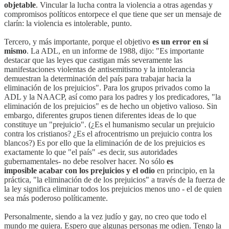
objetable
. Vincular la lucha contra la violencia a otras agendas y
compromisos políticos entorpece el que tiene que ser un mensaje de
clarín: la violencia es intolerable, punto.
Tercero, y más importante, porque el objetivo
es un error en sí
mismo
. La ADL, en un informe de 1988, dijo: "Es importante
destacar que las leyes que castigan más severamente las
manifestaciones violentas de antisemitismo y la intolerancia
demuestran la determinación del país para trabajar hacia la
eliminación de los prejuicios". Para los grupos privados como la
ADL y la NAACP, así como para los padres y los predicadores, "la
eliminación de los prejuicios" es de hecho un objetivo valioso. Sin
embargo, diferentes grupos tienen diferentes ideas de lo que
constituye un "prejuicio". (¿Es el humanismo secular un prejuicio
contra los cristianos? ¿Es el afrocentrismo un prejuicio contra los
blancos?) Es por ello que la eliminación de de los prejuicios es
exactamente lo que "el país" -es decir, sus autoridades
gubernamentales- no debe resolver hacer. No sólo
es
imposible acabar con los prejuicios y el odio
en principio, en la
práctica, "la eliminación de de los prejuicios" a través de la fuerza de
la ley significa eliminar todos los prejuicios menos uno - el de quien
sea más poderoso políticamente.
Personalmente, siendo a la vez judío y gay, no creo que todo el
mundo me quiera. Espero que algunas personas me odien. Tengo la