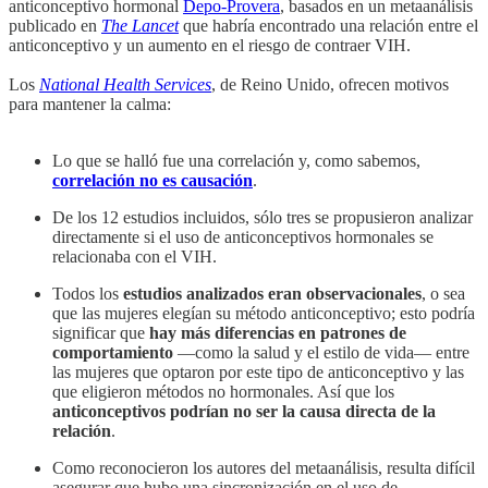
anticonceptivo hormonal
Depo-Provera
, basados en un metaanálisis
publicado en
The Lancet
que habría encontrado una relación entre el
anticonceptivo y un aumento en el riesgo de contraer VIH.
Los
National Health Services
, de Reino Unido, ofrecen motivos
para mantener la calma:
Lo que se halló fue una correlación y, como sabemos,
correlación no es causación
.
De los 12 estudios incluidos, sólo tres se propusieron analizar
directamente si el uso de anticonceptivos hormonales se
relacionaba con el VIH.
Todos los
estudios analizados eran observacionales
, o sea
que las mujeres elegían su método anticonceptivo; esto podría
significar que
hay más diferencias en patrones de
comportamiento
—como la salud y el estilo de vida— entre
las mujeres que optaron por este tipo de anticonceptivo y las
que eligieron métodos no hormonales. Así que los
anticonceptivos podrían no ser la causa directa de la
relación
.
Como reconocieron los autores del metaanálisis, resulta difícil
asegurar que hubo una sincronización en el uso de