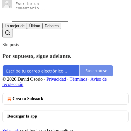
Lo mejor de
Último
Debates
Sin posts
Por supuesto, sigue adelante.
Suscribirse
© 2026 David Osorio
·
Privacidad
∙
Términos
∙
Aviso de
recolección
Crea tu Substack
Descargar la app
Substack
es el hogar de la gran cultura