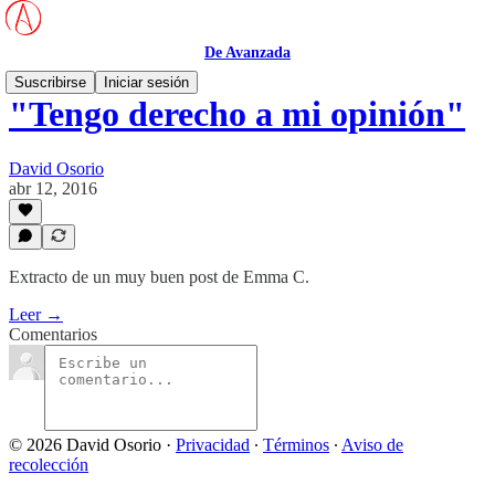
De Avanzada
Suscribirse
Iniciar sesión
"Tengo derecho a mi opinión"
David Osorio
abr 12, 2016
Extracto de un muy buen post de Emma C.
Leer →
Comentarios
© 2026 David Osorio
·
Privacidad
∙
Términos
∙
Aviso de
recolección