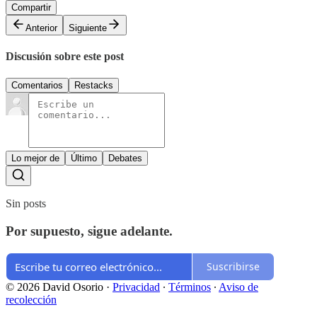
Compartir
Anterior
Siguiente
Discusión sobre este post
Comentarios
Restacks
Lo mejor de
Último
Debates
Sin posts
Por supuesto, sigue adelante.
Suscribirse
© 2026 David Osorio
·
Privacidad
∙
Términos
∙
Aviso de
recolección