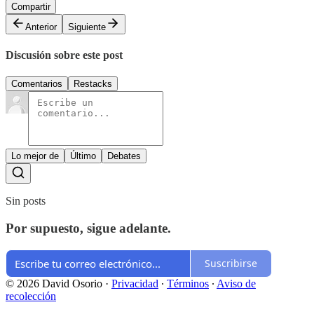
Compartir
Anterior
Siguiente
Discusión sobre este post
Comentarios
Restacks
Lo mejor de
Último
Debates
Sin posts
Por supuesto, sigue adelante.
Suscribirse
© 2026 David Osorio
·
Privacidad
∙
Términos
∙
Aviso de
recolección