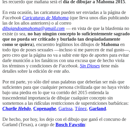
les recuerdo que mañana será el
día de dibujar a Mahoma 2015
.
En esta ocasión, las caricaturas pueden ser enviadas a la página de
Facebook
Caricaturas de Mahoma
(que lleva unos días publicando
las de los años anteriores) o al correo
dibujandoamahoma@gmail.com
— en vista de que la blasfemia no
existe (o sea,
no hay ningún concepto lo suficientemente sagrado
que no pueda ser criticado y burlado tan despiadadamente
como se quiera
), encuentro legítimos los dibujos de
Mahoma
en
todo tipo de poses sexuales —incluso si me parecen de mal gusto—,
pero creo que la página no va a subir este tipo de aportes para evitar
darle munición a los fanáticos con una excusa que de hecho viola
los términos y condiciones de
Facebook
.
Sin Dioses
tiene más
detalles sobre la edición de este año.
Por mi parte, yo sólo diré unas palabras que deberían ser más que
suficientes para que cualquier persona civilizada que no haya vivido
bajo una piedra en lo que va corrido del 2015 entienda la
trascendental importancia de dibujar cualquier concepto sin
someternos a las ridículas restricciones de supersticiones barbáricas:
Charlie Hebdo
,
Copenaghe
,
Garissa
,
Túnez
,
Garland
.
De hecho, por hoy, los dejo con el dibujo que ganó el concurso de
Garland (Texas), a cargo de
Bosch Fawstin
: