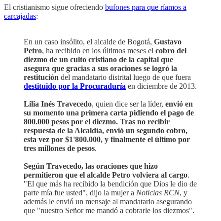
El cristianismo sigue ofreciendo
bufones para que ríamos a
carcajadas
:
En un caso insólito, el alcalde de Bogotá,
Gustavo
Petro
, ha recibido en los últimos meses el
cobro del
diezmo de un culto cristiano de la capital que
asegura que gracias a sus oraciones se logró la
restitución
del mandatario distrital luego de que fuera
destituido por la Procuraduría
en diciembre de 2013.
Lilia Inés Travecedo
, quien dice ser la líder,
envió en
su momento una primera carta pidiendo el pago de
800.000 pesos por el diezmo. Tras no recibir
respuesta de la Alcaldía, envió un segundo cobro,
esta vez por $1'800.000, y finalmente el último por
tres millones de pesos
.
Según Travecedo, las oraciones que hizo
permitieron que el alcalde Petro volviera al cargo
.
"El que más ha recibido la bendición que Dios le dio de
parte mía fue usted", dijo la mujer a
Noticias RCN
, y
además le envió un mensaje al mandatario asegurando
que "nuestro Señor me mandó a cobrarle los diezmos".