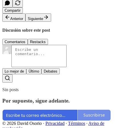
Compartir
Anterior
Siguiente
Discusión sobre este post
Comentarios
Restacks
Lo mejor de
Último
Debates
Sin posts
Por supuesto, sigue adelante.
Suscribirse
© 2026 David Osorio
·
Privacidad
∙
Términos
∙
Aviso de