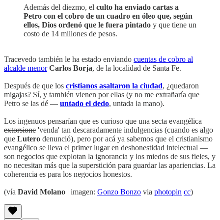
Además del diezmo, el
culto ha enviado cartas a
Petro con el cobro de un cuadro en óleo que, según
ellos, Dios ordenó que le fuera pintado
y que tiene un
costo de 14 millones de pesos.
Tracevedo también le ha estado enviando
cuentas de cobro al
alcalde menor
Carlos Borja
, de la localidad de Santa Fe.
Después de que los
cristianos asaltaron la ciudad
, ¿quedaron
migajas? Sí, y también vienen por ellas (y no me extrañaría que
Petro se las dé —
untado el dedo
, untada la mano).
Los ingenuos pensarían que es curioso que una secta evangélica
extorsione
'venda' tan descaradamente indulgencias (cuando es algo
que
Lutero
denunció), pero por acá ya sabemos que el cristianismo
evangélico se lleva el primer lugar en deshonestidad intelectual —
son negocios que explotan la ignorancia y los miedos de sus fieles, y
no necesitan más que la superstición para guardar las apariencias. La
coherencia es para los negocios honestos.
(vía
David Molano
| imagen:
Gonzo Bonzo
via
photopin
cc
)