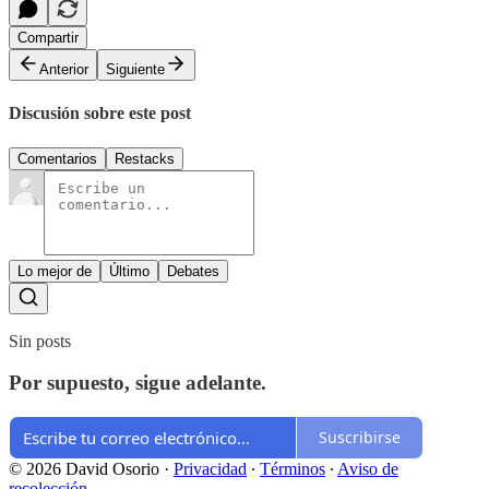
Compartir
Anterior
Siguiente
Discusión sobre este post
Comentarios
Restacks
Lo mejor de
Último
Debates
Sin posts
Por supuesto, sigue adelante.
Suscribirse
© 2026 David Osorio
·
Privacidad
∙
Términos
∙
Aviso de
recolección