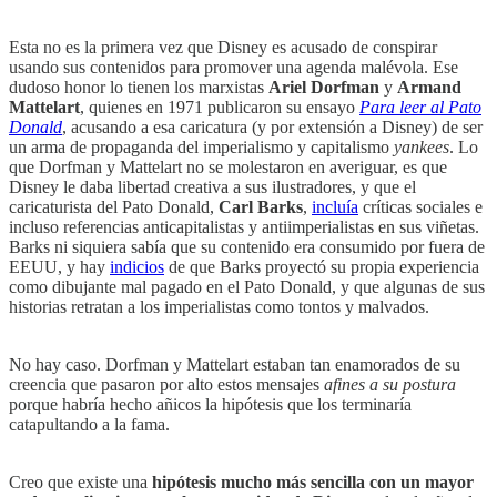
Esta no es la primera vez que Disney es acusado de conspirar
usando sus contenidos para promover una agenda malévola. Ese
dudoso honor lo tienen los marxistas
Ariel Dorfman
y
Armand
Mattelart
, quienes en 1971 publicaron su ensayo
Para leer al Pato
Donald
, acusando a esa caricatura (y por extensión a Disney) de ser
un arma de propaganda del imperialismo y capitalismo
yankees
. Lo
que Dorfman y Mattelart no se molestaron en averiguar, es que
Disney le daba libertad creativa a sus ilustradores, y que el
caricaturista del Pato Donald,
Carl Barks
,
incluía
críticas sociales e
incluso referencias anticapitalistas y antiimperialistas en sus viñetas.
Barks ni siquiera sabía que su contenido era consumido por fuera de
EEUU, y hay
indicios
de que Barks proyectó su propia experiencia
como dibujante mal pagado en el Pato Donald, y que algunas de sus
historias retratan a los imperialistas como tontos y malvados.
No hay caso. Dorfman y Mattelart estaban tan enamorados de su
creencia que pasaron por alto estos mensajes
afines
a su postura
porque habría hecho añicos la hipótesis que los terminaría
catapultando a la fama.
Creo que existe una
hipótesis mucho más sencilla con un mayor