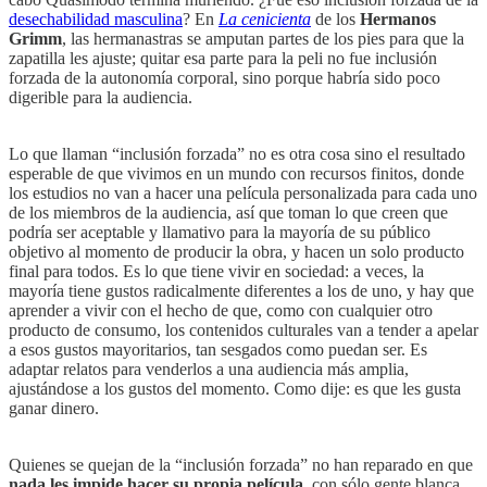
desechabilidad masculina
? En
La cenicienta
de los
Hermanos
Grimm
, las hermanastras se amputan partes de los pies para que la
zapatilla les ajuste; quitar esa parte para la peli no fue inclusión
forzada de la autonomía corporal, sino porque habría sido poco
digerible para la audiencia.
Lo que llaman “inclusión forzada” no es otra cosa sino el resultado
esperable de que vivimos en un mundo con recursos finitos, donde
los estudios no van a hacer una película personalizada para cada uno
de los miembros de la audiencia, así que toman lo que creen que
podría ser aceptable y llamativo para la mayoría de su público
objetivo al momento de producir la obra, y hacen un solo producto
final para todos. Es lo que tiene vivir en sociedad: a veces, la
mayoría tiene gustos radicalmente diferentes a los de uno, y hay que
aprender a vivir con el hecho de que, como con cualquier otro
producto de consumo, los contenidos culturales van a tender a apelar
a esos gustos mayoritarios, tan sesgados como puedan ser. Es
adaptar relatos para venderlos a una audiencia más amplia,
ajustándose a los gustos del momento. Como dije: es que les gusta
ganar dinero.
Quienes se quejan de la “inclusión forzada” no han reparado en que
nada les impide hacer su propia película
, con sólo gente blanca,