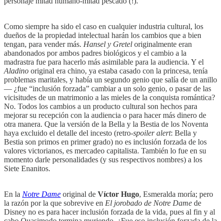
personaje mitad humano-mitad pescado (!).
Como siempre ha sido el caso en cualquier industria cultural, los
dueños de la propiedad intelectual harán los cambios que a bien
tengan, para vender más.
Hansel y Gretel
originalmente eran
abandonados por ambos padres biológicos y el cambio a la
madrastra fue para hacerlo más asimilable para la audiencia. Y el
Aladino
original era chino, ya estaba casado con la princesa, tenía
problemas maritales, y había un segundo genio que salía de un anillo
— ¿fue “inclusión forzada” cambiar a un solo genio, o pasar de las
vicisitudes de un matrimonio a las mieles de la conquista romántica?
No. Todos los cambios a un producto cultural son hechos para
mejorar su recepción con la audiencia o para hacer más dinero de
otra manera. Que la versión de la Bella y la Bestia de los Noventa
haya excluido el detalle del incesto (retro-
spoiler alert
: Bella y
Bestia son primos en primer grado) no es inclusión forzada de los
valores victorianos, es mercadeo capitalista. También lo fue en su
momento darle personalidades (y sus respectivos nombres) a los
Siete Enanitos.
En la
Notre Dame
original de
Víctor Hugo
, Esmeralda moría; pero
la razón por la que sobrevive en
El jorobado de Notre Dame
de
Disney no es para hacer inclusión forzada de la vida, pues al fin y al
cabo Quasimodo termina muriendo. ¿Fue eso inclusión forzada de la