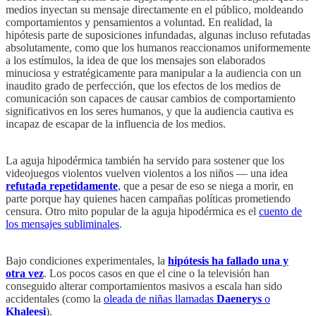
medios inyectan su mensaje directamente en el público, moldeando
comportamientos y pensamientos a voluntad. En realidad, la
hipótesis parte de suposiciones infundadas, algunas incluso refutadas
absolutamente, como que los humanos reaccionamos uniformemente
a los estímulos, la idea de que los mensajes son elaborados
minuciosa y estratégicamente para manipular a la audiencia con un
inaudito grado de perfección, que los efectos de los medios de
comunicación son capaces de causar cambios de comportamiento
significativos en los seres humanos, y que la audiencia cautiva es
incapaz de escapar de la influencia de los medios.
La aguja hipodérmica también ha servido para sostener que los
videojuegos violentos vuelven violentos a los niños — una idea
refutada repetidamente
, que a pesar de eso se niega a morir, en
parte porque hay quienes hacen campañas políticas prometiendo
censura. Otro mito popular de la aguja hipodérmica es el
cuento de
los mensajes subliminales
.
Bajo condiciones experimentales, la
hipótesis ha fallado una y
otra vez
. Los pocos casos en que el cine o la televisión han
conseguido alterar comportamientos masivos a escala han sido
accidentales (como la
oleada de niñas llamadas
Daenerys
o
Khaleesi
).