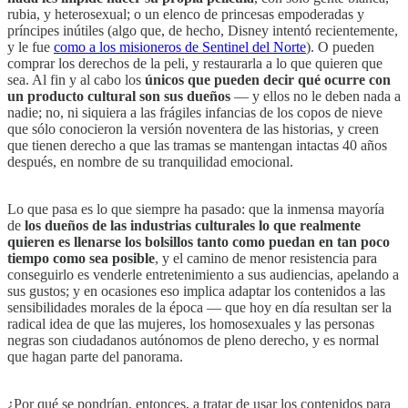
rubia, y heterosexual; o un elenco de princesas empoderadas y
príncipes inútiles (algo que, de hecho, Disney intentó recientemente,
y le fue
como a los misioneros de Sentinel del Norte
). O pueden
comprar los derechos de la peli, y restaurarla a lo que quieren que
sea. Al fin y al cabo los
únicos que pueden decir qué ocurre con
un producto cultural son sus dueños
— y ellos no le deben nada a
nadie; no, ni siquiera a las frágiles infancias de los copos de nieve
que sólo conocieron la versión noventera de las historias, y creen
que tienen derecho a que las tramas se mantengan intactas 40 años
después, en nombre de su tranquilidad emocional.
Lo que pasa es lo que siempre ha pasado: que la inmensa mayoría
de
los dueños de las industrias culturales lo que realmente
quieren es llenarse los bolsillos tanto como puedan en tan poco
tiempo como sea posible
, y el camino de menor resistencia para
conseguirlo es venderle entretenimiento a sus audiencias, apelando a
sus gustos; y en ocasiones eso implica adaptar los contenidos a las
sensibilidades morales de la época — que hoy en día resultan ser la
radical idea de que las mujeres, los homosexuales y las personas
negras son ciudadanos autónomos de pleno derecho, y es normal
que hagan parte del panorama.
¿Por qué se pondrían, entonces, a tratar de usar los contenidos para