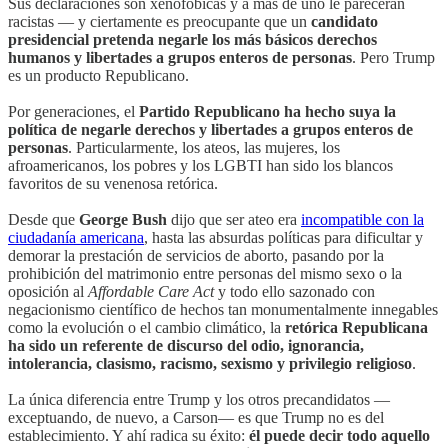
Sus declaraciones son xenofóbicas y a más de uno le parecerán
racistas — y ciertamente es preocupante que un
candidato
presidencial pretenda negarle los más básicos derechos
humanos y libertades a grupos enteros de personas
. Pero Trump
es un producto Republicano.
Por generaciones, el
Partido Republicano ha hecho suya la
política de negarle derechos y libertades a grupos enteros de
personas
. Particularmente, los ateos, las mujeres, los
afroamericanos, los pobres y los LGBTI han sido los blancos
favoritos de su venenosa retórica.
Desde que
George Bush
dijo que ser ateo era
incompatible con la
ciudadanía americana
, hasta las absurdas políticas para dificultar y
demorar la prestación de servicios de aborto, pasando por la
prohibición del matrimonio entre personas del mismo sexo o la
oposición al
Affordable Care Act
y todo ello sazonado con
negacionismo científico de hechos tan monumentalmente innegables
como la evolución o el cambio climático, la
retórica Republicana
ha sido un referente de discurso del odio, ignorancia,
intolerancia, clasismo, racismo, sexismo y privilegio religioso
.
La única diferencia entre Trump y los otros precandidatos —
exceptuando, de nuevo, a Carson— es que Trump no es del
establecimiento. Y ahí radica su éxito:
él puede decir todo aquello