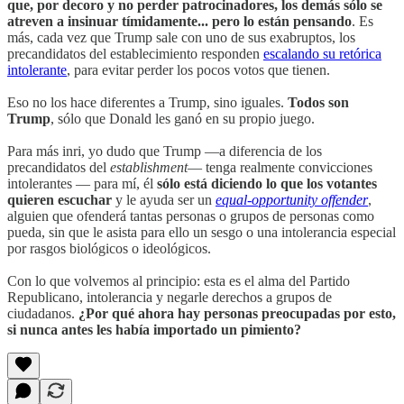
que, por decoro y no perder patrocinadores, los demás sólo se
atreven a insinuar tímidamente... pero lo están pensando
. Es
más, cada vez que Trump sale con uno de sus exabruptos, los
precandidatos del establecimiento responden
escalando su retórica
intolerante
, para evitar perder los pocos votos que tienen.
Eso no los hace diferentes a Trump, sino iguales.
Todos son
Trump
, sólo que Donald les ganó en su propio juego.
Para más inri, yo dudo que Trump —a diferencia de los
precandidatos del
establishment
— tenga realmente convicciones
intolerantes — para mí, él
sólo está diciendo lo que los votantes
quieren escuchar
y le ayuda ser un
equal-opportunity offender
,
alguien que ofenderá tantas personas o grupos de personas como
pueda, sin que le asista para ello un sesgo o una intolerancia especial
por rasgos biológicos o ideológicos.
Con lo que volvemos al principio: esta es el alma del Partido
Republicano, intolerancia y negarle derechos a grupos de
ciudadanos.
¿Por qué ahora hay personas preocupadas por esto,
si nunca antes les había importado un pimiento?