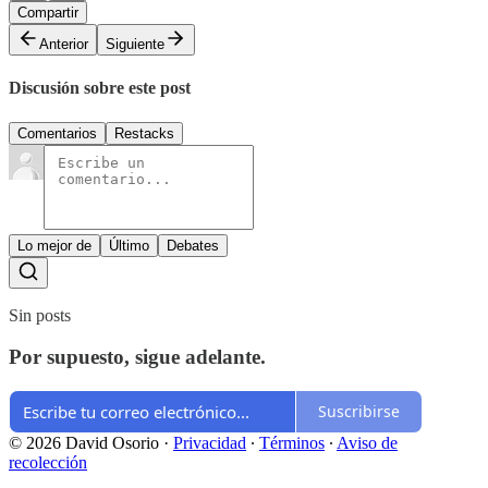
Compartir
Anterior
Siguiente
Discusión sobre este post
Comentarios
Restacks
Lo mejor de
Último
Debates
Sin posts
Por supuesto, sigue adelante.
Suscribirse
© 2026 David Osorio
·
Privacidad
∙
Términos
∙
Aviso de
recolección