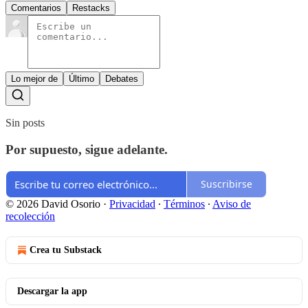
Comentarios
Restacks
Lo mejor de
Último
Debates
Sin posts
Por supuesto, sigue adelante.
Suscribirse
© 2026 David Osorio
·
Privacidad
∙
Términos
∙
Aviso de
recolección
Crea tu Substack
Descargar la app