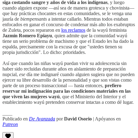
siga costando sangre y años de vida a los indígenas
, y luego
cuando alguien expone —así sea de manera grotesca y chovinista—
que hay prácticas chocantes en estas comunidades, se le venga una
jauría de
biempensants
a intentar callarlo. Mientras todos estaban
enfocados en ganar el concurso de condenar más alto los exabruptos
de Zuleta, pocos repararon en
los reclamos
de la wayú feminista
Jazmín Romero Epiayu
, quien admite que la comunidad wayú
tiene un serio problema de machismo y que el Estado les ha dado la
espalda, precisamente con la excusa de que "ustedes tienen su
propia jurisdicción". Lo dicho: prioridades.
Así que cuando las niñas wayú puedan vivir su adolescencia sin
haber sido recluidas durante años en aislamiento de preparación
nupcial,
ese
día me indignaré cuando alguien sugiera que no pueden
ejercer su libre desarrollo de la personalidad y que son vistas como
parte de un proceso transaccional — hasta entonces,
prefiero
reservar mi indignación para las condiciones materiales en las
que viven las mujeres wayú
, que el Ministerio del Interior y el
establecimiento wayú pretenden conservar intactas a como dé lugar.
____
Publicado en
De Avanzada
por
David Osorio
| Apóyanos en
Patreon