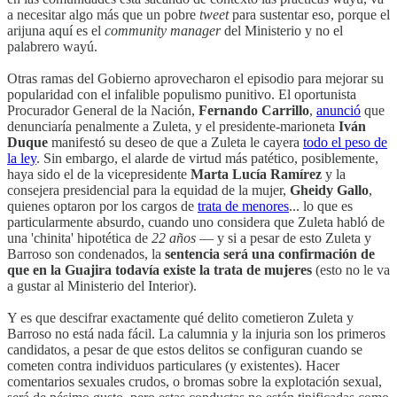
a necesitar algo más que un pobre
tweet
para sustentar eso, porque el
arijuna aquí es el
community manager
del Ministerio y no el
palabrero wayú.
Otras ramas del Gobierno aprovecharon el episodio para mejorar su
popularidad con el infalible populismo punitivo. El oportunista
Procurador General de la Nación,
Fernando Carrillo
,
anunció
que
denunciaría penalmente a Zuleta, y el presidente-marioneta
Iván
Duque
manifestó su deseo de que a Zuleta le cayera
todo el peso de
la ley
. Sin embargo, el alarde de virtud más patético, posiblemente,
haya sido el de la vicepresidente
Marta Lucía Ramírez
y la
consejera presidencial para la equidad de la mujer,
Gheidy Gallo
,
quienes optaron por los cargos de
trata de menores
... lo que es
particularmente absurdo, cuando uno considera que Zuleta habló de
una 'chinita' hipotética de
22 años
— y si a pesar de esto Zuleta y
Barroso son condenados, la
sentencia será una confirmación de
que en la Guajira todavía existe la trata de mujeres
(esto no le va
a gustar al Ministerio del Interior).
Y es que descifrar exactamente qué delito cometieron Zuleta y
Barroso no está nada fácil. La calumnia y la injuria son los primeros
candidatos, a pesar de que estos delitos se configuran cuando se
cometen contra individuos particulares (y existentes). Hacer
comentarios sexuales crudos, o bromas sobre la explotación sexual,