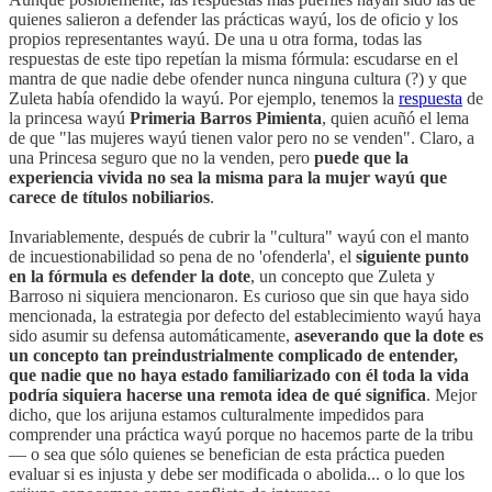
quienes salieron a defender las prácticas wayú, los de oficio y los
propios representantes wayú. De una u otra forma, todas las
respuestas de este tipo repetían la misma fórmula: escudarse en el
mantra de que nadie debe ofender nunca ninguna cultura (?) y que
Zuleta había ofendido la wayú. Por ejemplo, tenemos la
respuesta
de
la princesa wayú
Primeria Barros Pimienta
, quien acuñó el lema
de que "las mujeres wayú tienen valor pero no se venden". Claro, a
una Princesa seguro que no la venden, pero
puede que la
experiencia vivida no sea la misma para la mujer wayú que
carece de títulos nobiliarios
.
Invariablemente, después de cubrir la "cultura" wayú con el manto
de incuestionabilidad so pena de no 'ofenderla', el
siguiente punto
en la fórmula es defender la dote
, un concepto que Zuleta y
Barroso ni siquiera mencionaron. Es curioso que sin que haya sido
mencionada, la estrategia por defecto del establecimiento wayú haya
sido asumir su defensa automáticamente,
aseverando que la dote es
un concepto tan preindustrialmente complicado de entender,
que nadie que no haya estado familiarizado con él toda la vida
podría siquiera hacerse una remota idea de qué significa
. Mejor
dicho, que los arijuna estamos culturalmente impedidos para
comprender una práctica wayú porque no hacemos parte de la tribu
— o sea que sólo quienes se benefician de esta práctica pueden
evaluar si es injusta y debe ser modificada o abolida... o lo que los