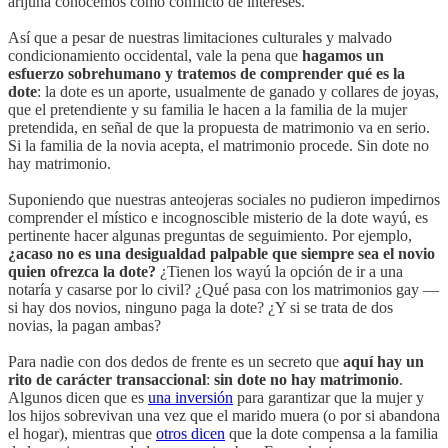
arijuna conocemos como conflicto de intereses.
Así que a pesar de nuestras limitaciones culturales y malvado
condicionamiento occidental, vale la pena que
hagamos un
esfuerzo sobrehumano y tratemos de comprender qué es la
dote
: la dote es un aporte, usualmente de ganado y collares de joyas,
que el pretendiente y su familia le hacen a la familia de la mujer
pretendida, en señal de que la propuesta de matrimonio va en serio.
Si la familia de la novia acepta, el matrimonio procede. Sin dote no
hay matrimonio.
Suponiendo que nuestras anteojeras sociales no pudieron impedirnos
comprender el místico e incognoscible misterio de la dote wayú, es
pertinente hacer algunas preguntas de seguimiento. Por ejemplo,
¿acaso no es una desigualdad palpable que siempre sea el novio
quien ofrezca la dote?
¿Tienen los wayú la opción de ir a una
notaría y casarse por lo civil? ¿Qué pasa con los matrimonios gay —
si hay dos novios, ninguno paga la dote? ¿Y si se trata de dos
novias, la pagan ambas?
Para nadie con dos dedos de frente es un secreto que
aquí hay un
rito de carácter transaccional
:
sin dote no hay matrimonio
.
Algunos dicen que es
una inversión
para garantizar que la mujer y
los hijos sobrevivan una vez que el marido muera (o por si abandona
el hogar), mientras que
otros dicen
que la dote compensa a la familia