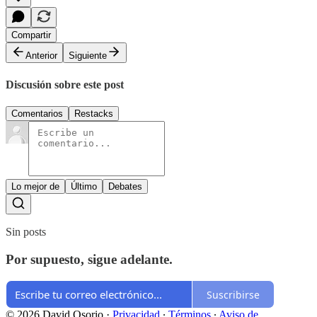
Compartir
Anterior
Siguiente
Discusión sobre este post
Comentarios
Restacks
Lo mejor de
Último
Debates
Sin posts
Por supuesto, sigue adelante.
Suscribirse
© 2026 David Osorio
·
Privacidad
∙
Términos
∙
Aviso de