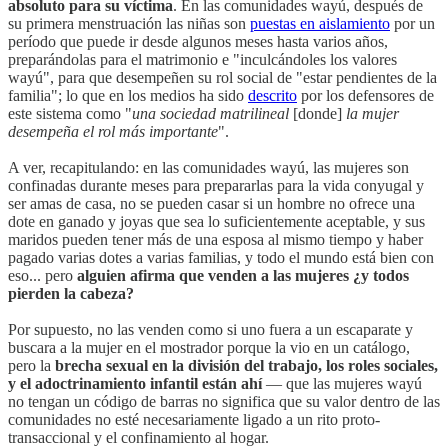
absoluto para su víctima
. En las comunidades wayú, después de
su primera menstruación las niñas son
puestas en aislamiento
por un
período que puede ir desde algunos meses hasta varios años,
preparándolas para el matrimonio e "inculcándoles los valores
wayú", para que desempeñen su rol social de "estar pendientes de la
familia"; lo que en los medios ha sido
descrito
por los defensores de
este sistema como "
una sociedad matrilineal
[donde]
la mujer
desempeña el rol más importante
".
A ver, recapitulando: en las comunidades wayú, las mujeres son
confinadas durante meses para prepararlas para la vida conyugal y
ser amas de casa, no se pueden casar si un hombre no ofrece una
dote en ganado y joyas que sea lo suficientemente aceptable, y sus
maridos pueden tener más de una esposa al mismo tiempo y haber
pagado varias dotes a varias familias, y todo el mundo está bien con
eso... pero
alguien afirma que venden a las mujeres ¿y todos
pierden la cabeza?
Por supuesto, no las venden como si uno fuera a un escaparate y
buscara a la mujer en el mostrador porque la vio en un catálogo,
pero la
brecha sexual en la división del trabajo, los roles sociales,
y el adoctrinamiento infantil están ahí
— que las mujeres wayú
no tengan un código de barras no significa que su valor dentro de las
comunidades no esté necesariamente ligado a un rito proto-
transaccional y el confinamiento al hogar.