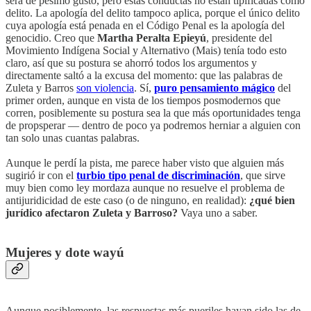
será de pésimo gusto, pero estas conductas no están tipificadas como
delito. La apología del delito tampoco aplica, porque el único delito
cuya apología está penada en el Código Penal es la apología del
genocidio. Creo que
Martha Peralta Epieyú
, presidente del
Movimiento Indígena Social y Alternativo (Mais) tenía todo esto
claro, así que su postura se ahorró todos los argumentos y
directamente saltó a la excusa del momento: que las palabras de
Zuleta y Barros
son violencia
. Sí,
puro pensamiento mágico
del
primer orden, aunque en vista de los tiempos posmodernos que
corren, posiblemente su postura sea la que más oportunidades tenga
de propsperar — dentro de poco ya podremos herniar a alguien con
tan solo unas cuantas palabras.
Aunque le perdí la pista, me parece haber visto que alguien más
sugirió ir con el
turbio tipo penal de discriminación
, que sirve
muy bien como ley mordaza aunque no resuelve el problema de
antijuridicidad de este caso (o de ninguno, en realidad):
¿qué bien
jurídico afectaron Zuleta y Barroso?
Vaya uno a saber.
Mujeres y dote wayú
Aunque posiblemente, las respuestas más pueriles hayan sido las de