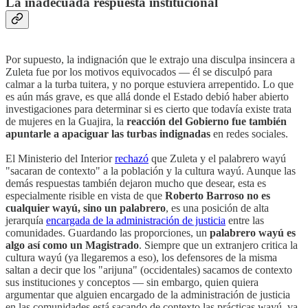
La inadecuada respuesta institucional
Por supuesto, la indignación que le extrajo una disculpa insincera a
Zuleta fue por los motivos equivocados — él se disculpó para
calmar a la turba tuitera, y no porque estuviera arrepentido. Lo que
es aún más grave, es que allá donde el Estado debió haber abierto
investigaciones para determinar si es cierto que todavía existe trata
de mujeres en la Guajira, la
reacción del Gobierno fue también
apuntarle a apaciguar las turbas indignadas
en redes sociales.
El Ministerio del Interior
rechazó
que Zuleta y el palabrero wayú
"sacaran de contexto" a la población y la cultura wayú. Aunque las
demás respuestas también dejaron mucho que desear, esta es
especialmente risible en vista de que
Roberto Barroso no es
cualquier wayú, sino un palabrero
, es una posición de alta
jerarquía
encargada de la administración de justicia
entre las
comunidades. Guardando las proporciones, un
palabrero wayú es
algo así como un Magistrado
. Siempre que un extranjero critica la
cultura wayú (ya llegaremos a eso), los defensores de la misma
saltan a decir que los "arijuna" (occidentales) sacamos de contexto
sus instituciones y conceptos — sin embargo, quien quiera
argumentar que alguien encargado de la administración de justicia
en las comunidades está sacando de contexto las prácticas wayú, va