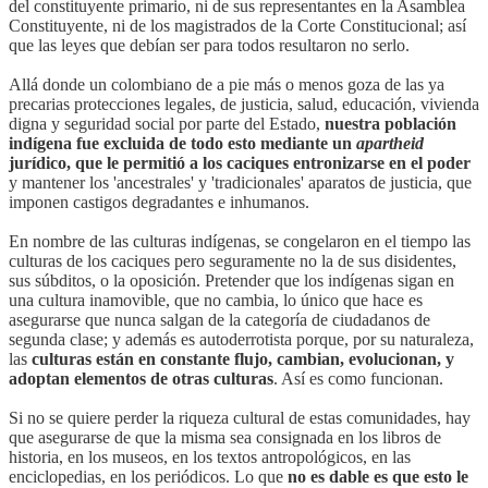
del constituyente primario, ni de sus representantes en la Asamblea
Constituyente, ni de los magistrados de la Corte Constitucional; así
que las leyes que debían ser para todos resultaron no serlo.
Allá donde un colombiano de a pie más o menos goza de las ya
precarias protecciones legales, de justicia, salud, educación, vivienda
digna y seguridad social por parte del Estado,
nuestra población
indígena fue excluida de todo esto mediante un
apartheid
jurídico, que le permitió a los caciques entronizarse en el poder
y mantener los 'ancestrales' y 'tradicionales' aparatos de justicia, que
imponen castigos degradantes e inhumanos.
En nombre de las culturas indígenas, se congelaron en el tiempo las
culturas de los caciques pero seguramente no la de sus disidentes,
sus súbditos, o la oposición. Pretender que los indígenas sigan en
una cultura inamovible, que no cambia, lo único que hace es
asegurarse que nunca salgan de la categoría de ciudadanos de
segunda clase; y además es autoderrotista porque, por su naturaleza,
las
culturas están en constante flujo, cambian, evolucionan, y
adoptan elementos de otras culturas
. Así es como funcionan.
Si no se quiere perder la riqueza cultural de estas comunidades, hay
que asegurarse de que la misma sea consignada en los libros de
historia, en los museos, en los textos antropológicos, en las
enciclopedias, en los periódicos. Lo que
no es dable es que esto le