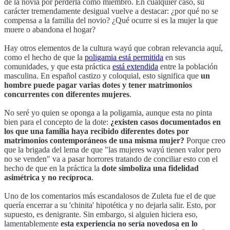
de la novia por perderla como miembro. En cualquier caso, su
carácter tremendamente desigual vuelve a destacar: ¿por qué no se
compensa a la familia del novio? ¿Qué ocurre si es la mujer la que
muere o abandona el hogar?
Hay otros elementos de la cultura wayú que cobran relevancia aquí,
como el hecho de que la
poligamia está permitida
en sus
comunidades, y que esta práctica
está extendida
entre la población
masculina. En español castizo y coloquial, esto significa que
un
hombre puede pagar varias dotes y tener matrimonios
concurrentes con diferentes mujeres
.
No seré yo quien se oponga a la poligamia, aunque esta no pinta
bien para el concepto de la dote:
¿existen casos documentados en
los que una familia haya recibido diferentes dotes por
matrimonios contemporáneos de una misma mujer?
Porque creo
que la brigada del lema de que "las mujeres wayú tienen valor pero
no se venden" va a pasar horrores tratando de conciliar esto con el
hecho de que en la práctica la
dote simboliza una fidelidad
asimétrica y no recíproca
.
Uno de los comentarios más escandalosos de Zuleta fue el de que
quería encerrar a su 'chinita' hipotética y no dejarla salir. Esto, por
supuesto, es denigrante. Sin embargo, si alguien hiciera eso,
lamentablemente
esta experiencia no sería novedosa en lo