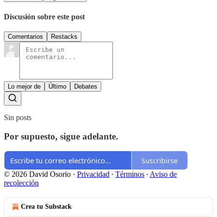
Discusión sobre este post
Comentarios
Restacks
Lo mejor de
Último
Debates
Sin posts
Por supuesto, sigue adelante.
Suscribirse
© 2026 David Osorio
·
Privacidad
∙
Términos
∙
Aviso de
recolección
Crea tu Substack