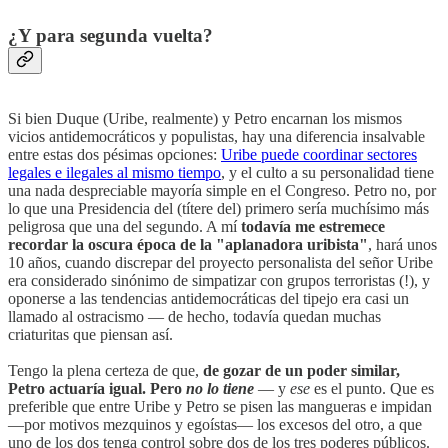
¿Y para segunda vuelta?
Si bien Duque (Uribe, realmente) y Petro encarnan los mismos
vicios antidemocráticos y populistas, hay una diferencia insalvable
entre estas dos pésimas opciones:
Uribe puede coordinar sectores
legales e ilegales al mismo tiempo
, y el culto a su personalidad tiene
una nada despreciable mayoría simple en el Congreso. Petro no, por
lo que una Presidencia del (títere del) primero sería muchísimo más
peligrosa que una del segundo. A mí
todavía me estremece
recordar la oscura época de la "aplanadora uribista"
, hará unos
10 años, cuando discrepar del proyecto personalista del señor Uribe
era considerado sinónimo de simpatizar con grupos terroristas (!), y
oponerse a las tendencias antidemocráticas del tipejo era casi un
llamado al ostracismo — de hecho, todavía quedan muchas
criaturitas que piensan así.
Tengo la plena certeza de que,
de gozar de un poder similar,
Petro actuaría igual. Pero
no lo tiene
— y
ese
es el punto. Que es
preferible que entre Uribe y Petro se pisen las mangueras e impidan
—por motivos mezquinos y egoístas— los excesos del otro, a que
uno de los dos tenga control sobre dos de los tres poderes públicos.