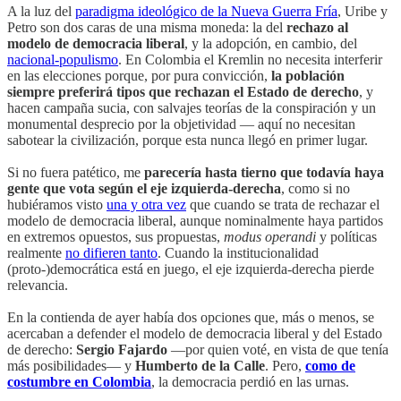
A la luz del
paradigma ideológico de la Nueva Guerra Fría
, Uribe y
Petro son dos caras de una misma moneda: la del
rechazo al
modelo de democracia liberal
, y la adopción, en cambio, del
nacional-populismo
. En Colombia el Kremlin no necesita interferir
en las elecciones porque, por pura convicción,
la población
siempre preferirá tipos que rechazan el Estado de derecho
, y
hacen campaña sucia, con salvajes teorías de la conspiración y un
monumental desprecio por la objetividad — aquí no necesitan
sabotear la civilización, porque esta nunca llegó en primer lugar.
Si no fuera patético, me
parecería hasta tierno que todavía haya
gente que vota según el eje izquierda-derecha
, como si no
hubiéramos visto
una y otra vez
que cuando se trata de rechazar el
modelo de democracia liberal, aunque nominalmente haya partidos
en extremos opuestos, sus propuestas,
modus operandi
y políticas
realmente
no difieren tanto
. Cuando la institucionalidad
(proto-)democrática está en juego, el eje izquierda-derecha pierde
relevancia.
En la contienda de ayer había dos opciones que, más o menos, se
acercaban a defender el modelo de democracia liberal y del Estado
de derecho:
Sergio Fajardo
—por quien voté, en vista de que tenía
más posibilidades— y
Humberto de la Calle
. Pero,
como de
costumbre en Colombia
, la democracia perdió en las urnas.